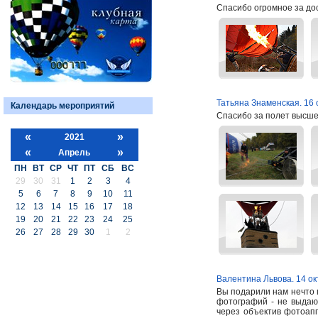
Спасибо огромное за до
Татьяна Знаменская. 16 
Календарь мероприятий
Спасибо за полет высше
«
»
2021
«
»
Апрель
ПН
ВТ
СР
ЧТ
ПТ
СБ
ВС
29
30
31
1
2
3
4
5
6
7
8
9
10
11
12
13
14
15
16
17
18
19
20
21
22
23
24
25
26
27
28
29
30
1
2
Валентина Львова. 14 ок
Вы подарили нам нечто 
фотографий - не выдаю
через объектив фотоапп