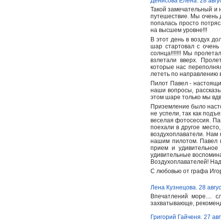
Денисова Елена. 28 авгу
Такой замечательный и 
путешествие. Мы очень 
попалась просто потря
на высшем уровне!!!
В этот день в воздух д
шар стартовал с очень
солнца!!!!!!! Мы пролет
взлетали вверх. Проле
которые нас переполнял
лететь по направлению в
Пилот Павел - настоящи
наши вопросы, рассказы
этом шаре только мы вдв
Приземление было настол
не успели, так как под
веселая фотосессия. Па
поехали в другое место
воздухоплаватели. Нам 
нашим пилотом. Павел 
прием и удивительное 
удивительные воспомина
Воздухоплавателей! Над
С любовью от графа Игор
Лена Кузнецова. 28 авгу
Впечатлений море.... 
захватывающе, рекоменд
Григорий Гайченя. 27 авг