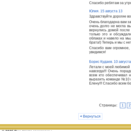
Спасибо ребятам за утро
Юлия. 15 августа 13
Здравствуйте дорогие в
Очень благодарна вам з
очень долго не могла в
вернулись домой после
только это и обсуждал
облаках и навело на мы
брата!) Теперь и мы с 
Спасибо вам огромное,
увидимся!
Борис Кудаев. 10 августа
Летали с моей любимой 
навсегда!!! Очень пора
всем кто обеспечивал 
выразить команде №10 (
Елену!!! Спасибо всем б
Страницы:
1
2
<
Вернуться