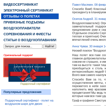
ВИДЕОСЕРТИФИКАТ
Павел Масякин. 08 февр
Спасибо Вам!) Классный
ЭЛЕКТРОННЫЙ СЕРТИФИКАТ
президенту в планируемо
ОТЗЫВЫ О ПОЛЕТАХ
Осипов Андрей. 31 янва
ПРИВЯЗНЫЕ ПОДЪЕМЫ
Воздухоплаватели)) Ог
замечательный подаро
ВОЗДУХОПЛАВАТЕЛИ
предложение руки и сер
Отдельное спасибо Серг
СОРЕВНОВАНИЯ И ФИЕСТЫ
теплая и приятная) Оче
СТАТЬИ О ВОЗДУХОПЛАВАНИИ
впечатлений очень много
Анна Чумак. 30 января 1
Низкий поклон "Воздухо
Наш полет все-таки со
главное-доброжелатель
совсем не страшно, и им
там на высоте такая тиш
приобщиться к столь н
интереснейших людей! С
Всего вам самого наилуч
Спасибо Вам за то, ч
осуществление мечты, н
пережитого в небе захо
наполнить мир краскам
Популярные предложения
процветания! Мы ведь те
которые нам все-таки уд
Подарочный сертификат - полет на
Граф и графиня Свисту
воздушном шаре для двоих