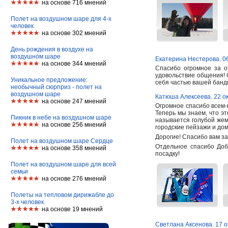
на основе 716 мнений
Полет на воздушном шаре для 4-х
человек
на основе 302 мнений
День рождения в воздухе на
воздушном шаре
Екатерина Нестерова. 0
на основе 344 мнений
Спасибо огромное за о
удовольствие общения!
Уникальное предложение:
себя частью вашей банды!
необычный сюрприз - полет на
воздушном шаре
Катюша Алексеева. 22 о
на основе 247 мнений
Огромное спасибо всем-
Теперь мы знаем, что эт
Пикник в небе на воздушном шаре
называется голубой жем
на основе 256 мнений
городские пейзажи и дом
Дорогие! Спасибо вам за
Полет на воздушном шаре Сердце
Отдельное спасибо Добр
на основе 358 мнений
посадку!
Полет на воздушном шаре для всей
семьи
на основе 276 мнений
Полеты на тепловом дирижабле до
3-х человек
на основе 19 мнений
Светлана Аксенова. 17 о