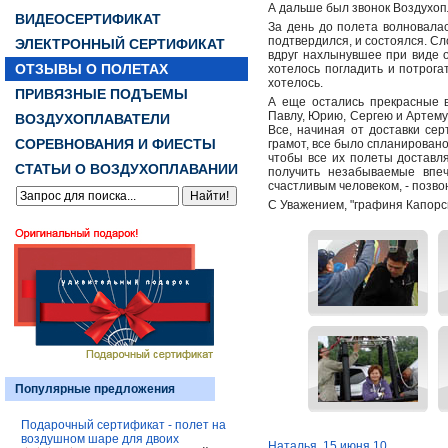
А дальше был звонок Воздухоп
ВИДЕОСЕРТИФИКАТ
За день до полета волновалась
подтвердился, и состоялся. Сл
ЭЛЕКТРОННЫЙ СЕРТИФИКАТ
вдруг нахлынувшее при виде 
ОТЗЫВЫ О ПОЛЕТАХ
хотелось погладить и потрога
хотелось.
ПРИВЯЗНЫЕ ПОДЪЕМЫ
А еще остались прекрасные 
Павлу, Юрию, Сергею и Артему
ВОЗДУХОПЛАВАТЕЛИ
Все, начиная от доставки се
СОРЕВНОВАНИЯ И ФИЕСТЫ
грамот, все было спланирован
чтобы все их полеты доставля
СТАТЬИ О ВОЗДУХОПЛАВАНИИ
получить незабываемые впеч
счастливым человеком, - по
С Уважением, "графиня Капорс
Популярные предложения
Подарочный сертификат - полет на
воздушном шаре для двоих
Наталья. 15 июня 10