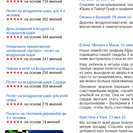
на основе 716 мнений
Спасибо за незабываемое, пр
Юрию и Павлу! Граф и графин
Полет на воздушном шаре для 4-х
человек
Оксана и Валерий. 09 июня 10
на основе 302 мнений
Дорогие воздухоплаватели, 
впечатления и замечательную 
День рождения в воздухе на
воздушном шаре
на основе 344 мнений
Елена, Михаил и Маша. 03 июн
Уникальное предложение:
Наше семейство графьев Афан
необычный сюрприз - полет на
годовщины нашей свадьбы 3 ию
воздушном шаре
нами выстроилась стена из пя
на основе 247 мнений
Наш ребенок в четыре года об
Пикник в небе на воздушном шаре
требуя скорее полететь! Над 
на основе 256 мнений
из окон, выходили во дворы и 
просто останавливались, морг
как можно больше проезжающ
Полет на воздушном шаре Сердце
на основе 358 мнений
Огромное красное парящее н
счастливейшим людям, случайн
улыбкой на устах. Она не заб
Полет на воздушном шаре для всей
сердце мечтало стать таким 
семьи
волшебниками – Валерием и Ал
на основе 276 мнений
создан, чтобы быть счастлив
Полеты на тепловом дирижабле до
Кристина и Юра. 23 мая 10
3-х человек
на основе 19 мнений
Мы хотим от всей души поблаг
мягкую посадку. Спасибо огр
добавило еще больше приятных