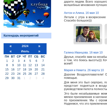
дарите людям. Всего хорошег
волшебные мгновения путешес
Антон и Алина. 16 мая 10
Летали с утра в воскресение
Спасибо большое)))
Календарь мероприятий
«
»
2024
«
»
Июль
Галина Иванцова. 16 мая 10
ПН
ВТ
СР
ЧТ
ПТ
СБ
ВС
Друзья, спасибо вам за незаб
о том, что боюсь высоты))) Х
1
2
3
4
5
6
7
всем!!!
8
9
10
11
12
13
14
15
16
17
18
19
20
21
Мария и Никита. 26 марта 10
22
23
24
25
26
27
28
Дорогие Воздухоплаватели! 
помощью.
29
30
31
1
2
3
4
Для меня это был сюрприз, по
предстоит подняться в возд
руководством пилота полность
Это были незабываемые момен
мягкое приземление в заплани
по приземлении. Мы с огромн
Надеемся, что это приключени