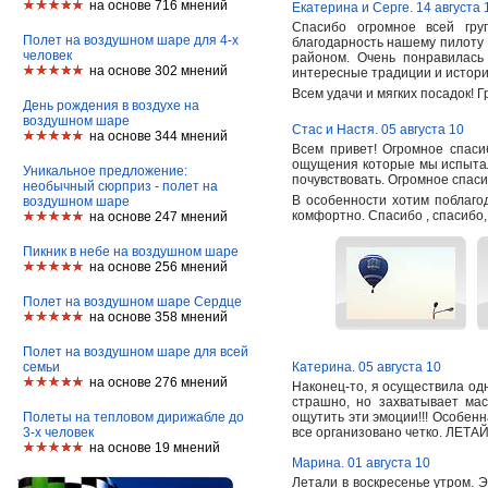
на основе 716 мнений
Екатерина и Серге. 14 августа 
Спасибо огромное всей груп
Полет на воздушном шаре для 4-х
благодарность нашему пилоту 
человек
районом. Очень понравилась 
на основе 302 мнений
интересные традиции и истори
Всем удачи и мягких посадок!
День рождения в воздухе на
воздушном шаре
Стас и Настя. 05 августа 10
на основе 344 мнений
Всем привет! Огромное спаси
ощущения которые мы испытали
Уникальное предложение:
почувствовать. Огромное спас
необычный сюрприз - полет на
В особенности хотим поблаго
воздушном шаре
комфортно. Спасибо , спасибо,
на основе 247 мнений
Пикник в небе на воздушном шаре
на основе 256 мнений
Полет на воздушном шаре Сердце
на основе 358 мнений
Полет на воздушном шаре для всей
семьи
Катерина. 05 августа 10
на основе 276 мнений
Наконец-то, я осуществила одн
страшно, но захватывает ма
Полеты на тепловом дирижабле до
ощутить эти эмоции!!! Особен
3-х человек
все организовано четко. ЛЕТА
на основе 19 мнений
Марина. 01 августа 10
Летали в воскресенье утром. 