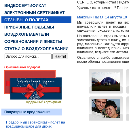
СЕРГЕЮ, который стал свидетел
ВИДЕОСЕРТИФИКАТ
Удачных всем полетов!! Граф и
ЭЛЕКТРОННЫЙ СЕРТИФИКАТ
Максим и Настя. 14 августа 10
ОТЗЫВЫ О ПОЛЕТАХ
Мы совершили полет на воз
впечатлили взлет и посадка.
ПРИВЯЗНЫЕ ПОДЪЕМЫ
ощущение похожее на то, котор
ВОЗДУХОПЛАВАТЕЛИ
Но постепенно страх высоты 
замечаешь деревья внизу, их 
СОРЕВНОВАНИЯ И ФИЕСТЫ
ряд, маленькие, как-будто игр
внимания в повседневной жиз
СТАТЬИ О ВОЗДУХОПЛАВАНИИ
внимание, ведь все эти детал
Отдельное спасибо выражаем п
после обряда посвящения еще е
Популярные предложения
Подарочный сертификат - полет на
воздушном шаре для двоих