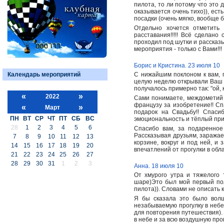
пилота, то ли потому что это 
оказывается очень тихо)), ест
посадки (очень мягко, вообще 
Отдельно хочется отметить
расставания!!!!! Всё сделано
проходил под шутки и рассказ
мероприятия - только с Вами!!!
Борис и Кристина. 23 июля 10
Календарь мероприятий
С нижайшим поклоном к вам, 
целую неделю открывали Ваш с
получалось примерно так: "ой, к
«
»
2022
Сами понимаете, междометий б
французу за изобретение!! Сп
«
»
Март
подарок на Свадьбу!! Спаси
ПН
ВТ
СР
ЧТ
ПТ
СБ
ВС
эмоциональность и тёплый при
28
1
2
3
4
5
6
Спасибо вам, за подаренное
Рассказывая друзьям, заражае
7
8
9
10
11
12
13
корзине, вокруг и под ней, и
14
15
16
17
18
19
20
впечатлений от прогулки в обла
21
22
23
24
25
26
27
28
29
30
31
1
2
3
Анна. 18 июля 10
От хмурого утра и тяжелого
шаре)Это был мой первый пол
пилота)). Словами не описать
Я бы сказала это было волш
незабываемую прогулку в небе)
для повторения путешествия).
в небе и за всю воздушную про