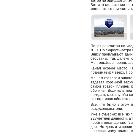
Ветер не ощущается. Эт
Вот это скольжение по 
можно только сменить вы
Полёт рассчитан на час
ЛЭП. Но скорость ветра
Внизу проплывают дачны
оторваны, так далеко 
Монгольфьер проплывает
Канал особое место. П
поднимаемся вверх. Про
Машем хозяевам одного и
задевая корзиной верх
самой травой плывём к
обочины. Водитель подт
покидать корзину. Мы с
вот огромная оболочка 
Всё, что было в этом 
воздухоплаватели.
Уже в сумерках все эки
227-летней давности, а
пройти посвящение. Гла
дар. Но деньги и креди
посвящаемому поджигал