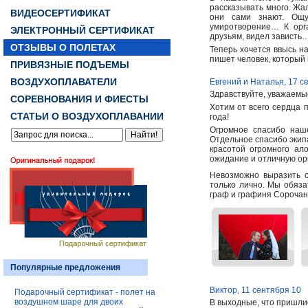
рассказывать много. Жал
ВИДЕОСЕРТИФИКАТ
они сами знают. Ощущ
умиротворение… К орга
ЭЛЕКТРОННЫЙ СЕРТИФИКАТ
друзьям, видел зависть
ОТЗЫВЫ О ПОЛЕТАХ
Теперь хочется ввысь н
пишет человек, который
ПРИВЯЗНЫЕ ПОДЪЕМЫ
ВОЗДУХОПЛАВАТЕЛИ
Евгений и Наталья, 17 с
Здравствуйте, уважаемы
СОРЕВНОВАНИЯ И ФИЕСТЫ
Хотим от всего сердца 
СТАТЬИ О ВОЗДУХОПЛАВАНИИ
года!
Огромное спасибо наше
Отдельное спасибо экип
красотой огромного ал
ожидание и отличную ор
Невозможно выразить с
только лично. Мы обяза
граф и графиня Сорочан
Популярные предложения
Виктор, 11 сентября 10
Подарочный сертификат - полет на
воздушном шаре для двоих
В выходные, что пришлис