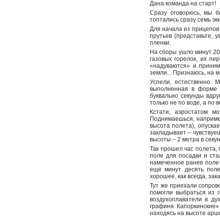
Дана команда на старт!
Сразу оговорюсь, мы б
топтались сразу семь эк
Для начала из прицепов
прутьев (представьте, 
пленки.
На сборы ушло минут 20
газовых горелок, их пе
«надуваются» и приним
земли... Признаюсь, на 
Успели, естественно. 
выполненная в форме 
буквально секунды вдру
только не по воде, а по
Кстати, аэростатом м
Поднимаешься, например
высота полета), опуска
закладывает – чувствуеш
высоты – 2 метра в секун
Так прошел час полета,
поле для посадки и ста
намеченное ранее поле 
еще минут десять поле
хорошее, как всегда, зак
Тут же приехали сопрово
помогли выбраться из 
воздухоплаватели в ду
графиня Капоркинские»
находясь на высоте арш