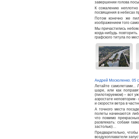
завершении голова посып
К сожалению неплотно 
посвящения в небесах п
Потом конечно же пил
изображением того само
Мы причастились небом. 
когда-нибудь повторить.
графского титула по мес
Андрей Москоленко. 05 
Летайте самолетами... 
шаре, или как поправя
(пилотируемом) – вот у
аэростате неповторим - 
и скорости ветра в частн
А точного места посадк
полеты начинаются либо
что помимо прекрасных
развлекать: собаки гав
застолью)…
Предварительно, чтобы 
воздухоплаватели запус