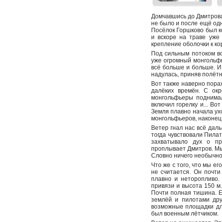
Домчавшись до Дмитрова
не было и после ещё одн
Посёлок Горшково был ко
и вскоре на траве уже
крепление оболочки к к
Под сильным потоком во
уже огромный монгольфь
всё больше и больше. И
надулась, приняв полётн
Вот также наверно пора
далёких времён. С ок
монгольфьеры поднимал
включил горелку и... В
Земля плавно начала ух
монгольфьеров, наконец 
Ветер гнал нас всё дал
тогда чувствовали Пилат
захватывало дух о пр
проплывает Дмитров. Мы
Словно ничего необычног
Что же с того, что мы е
не считается. Он почти
плавно и неторопливо.
привязи и высота 150 м
Почти полная тишина. Е
землёй и пилотами дру
возможные площадки для
был военным лётчиком.