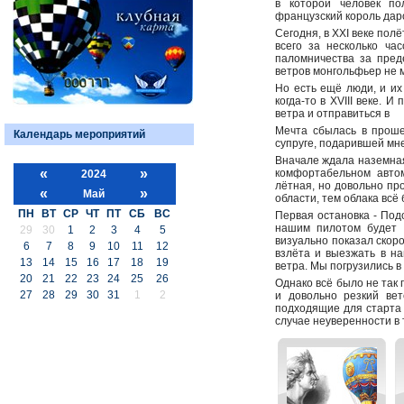
в которой человек пол
французский король даро
Сегодня, в XXI веке пол
всего за несколько ча
паломничества за пред
ветров монгольфьер не 
Но есть ещё люди, и их
когда-то в XVIII веке. 
ветра и отправиться в
Мечта сбылась в проше
Календарь мероприятий
супруге, подарившей мн
Вначале ждала наземная
«
»
комфортабельном автом
2024
лётная, но довольно пр
«
»
Май
области, тем облака всё
ПН
ВТ
СР
ЧТ
ПТ
СБ
ВС
Первая остановка - Под
нашим пилотом будет В
29
30
1
2
3
4
5
визуально показал скор
6
7
8
9
10
11
12
взлёта и выезжать в на
13
14
15
16
17
18
19
ветра. Мы погрузились в
20
21
22
23
24
25
26
Однако всё было не так 
27
28
29
30
31
1
2
и довольно резкий ве
подходящие для старта у
случае неуверенности в 