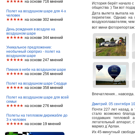
на основе 716 мнений
История берёт начало с 
общества :) Так вот под
Полет на воздушном шаре для 4-х
Дата вылета выпала на 1
человек
перипетии. Однако на 
на основе 302 мнений
воздухоплавателям, чем
вот мини фоторепортаж:
День рождения в воздухе на
воздушном шаре
на основе 344 мнений
Уникальное предложение:
необычный сюрприз - полет на
воздушном шаре
на основе 247 мнений
Пикник в небе на воздушном шаре
на основе 256 мнений
Полет на воздушном шаре Сердце
на основе 358 мнений
Впечатления... навсегда.
Полет на воздушном шаре для всей
семьи
Дмитрий. 05 сентября 1
на основе 276 мнений
Почти 227 лет назад, а
стало возможно благо
Полеты на тепловом дирижабле до
создавших тепловой а
3-х человек
летательный аппарат, с
на основе 19 мнений
маркиз д`Арлан.
Их 45-минутный свободн