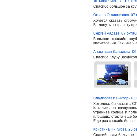
Татьяна Чистова. 10 окт
Спасибо большое за крут
Оксана Овчинникова. 07 
Хочется сказать огромн
Взглянуть на красоту пр
Сергей Радаев. 07 октяб
Большое спасибо клу
впечатления. Техника и ар
Анастасия Давыдова. 06
Спасибо Клубу Воздухоп
Владислав и Виктория. 0
Хотелось бы сказать 
Катались на воздушном
утреннее солнце и поле
площадку старта еще боя
Еще раз спасибо большо
Кристина Ничугова. 26 с
Спасибо вам большое з