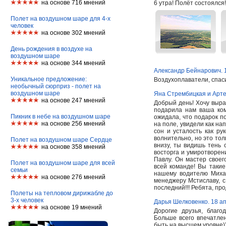
на основе 716 мнений
6 утра! Полёт состоялся
Полет на воздушном шаре для 4-х
человек
на основе 302 мнений
День рождения в воздухе на
воздушном шаре
на основе 344 мнений
Александр Бейнарович. 
Уникальное предложение:
Воздухоплаватели, спаси
необычный сюрприз - полет на
воздушном шаре
Яна Стрембицкая и Арте
на основе 247 мнений
Добрый день! Хочу выра
подарила нам ваша ком
Пикник в небе на воздушном шаре
ожидала, что подарок по
на основе 256 мнений
на поле, увидели как на
сон и усталость как ру
волнительно, но это тол
Полет на воздушном шаре Сердце
внизу, ты видишь тень 
на основе 358 мнений
восторга и умиротворен
Павлу. Он мастер своег
Полет на воздушном шаре для всей
всей команде! Вы такие
семьи
нашему водителю Миха
на основе 276 мнений
менеджеру Мстиславу, с
последний!!! Ребята, пр
Полеты на тепловом дирижабле до
3-х человек
Дарья Шелковенко. 18 а
на основе 19 мнений
Дорогие друзья, благ
Больше всего впечатлен
быть на высшем уровне)