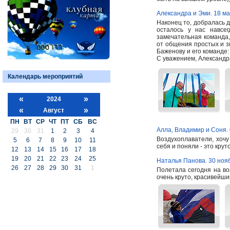
Александра и Эми. 18 ма
Наконец то, добралась 
осталось у нас навсе
замечательная команда,
от общения простых и 
Баженову и его команде:
С уважением, Александ
Календарь мероприятий
«
»
2024
«
»
Август
ПН
ВТ
СР
ЧТ
ПТ
СБ
ВС
Алла, Владимир и Соня. 
29
30
31
1
2
3
4
Воздухоплаватели, хоч
5
6
7
8
9
10
11
себя и поняли - это кру
12
13
14
15
16
17
18
19
20
21
22
23
24
25
Наталья Панова. 30 ноя
26
27
28
29
30
31
1
Полетала сегодня на во
очень круто, красивейши