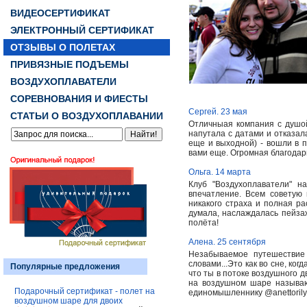
ВИДЕОСЕРТИФИКАТ
ЭЛЕКТРОННЫЙ СЕРТИФИКАТ
ОТЗЫВЫ О ПОЛЕТАХ
ПРИВЯЗНЫЕ ПОДЪЕМЫ
ВОЗДУХОПЛАВАТЕЛИ
СОРЕВНОВАНИЯ И ФИЕСТЫ
Сергей. 23 мая
СТАТЬИ О ВОЗДУХОПЛАВАНИИ
Отличныая компания с душой
напутала с датами и отказал
еще и выходной) - вошли в 
вами еще. Огромная благодар
Ольга. 14 марта
Клуб "Воздухоплаватели" 
впечатление. Всем советую
никакого страха и полная ра
думала, наслаждалась пейза
полёта!
Алена. 25 сентября
Незабываемое путешествие
словами...Это как во сне, ко
Популярные предложения
что ты в потоке воздушного д
на воздушном шаре называю
Подарочный сертификат - полет на
единомышленнику @anettorily
воздушном шаре для двоих