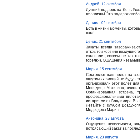
Андрей. 12 октября
Лучший подарок на День Рож
всю жизнь! Это подарок свобо
Даниил. 02 октября
Есть в жизни моменты, которы
вам!
Денис. 21 сентября
Закаты всегда завораживаю
открытой корзине воздушного
сам полет, совсем не так ка
горелки). Ощущения незабыв
Мария. 15 сентября
Состоялся наш полет на воз
ощутимых эмоций не буду - та
организовали этот полет для 
Менеджер Мстислав, очень 
Организованная встреча, 
профессиональными пилотам
историями от Владимира Влад
Летайте с Клубом Воздухопл
Медведева Мария
Антонина. 28 августа
Ощущения невесомости, ког
потрясающий закат за послед
Мария. 23 августа