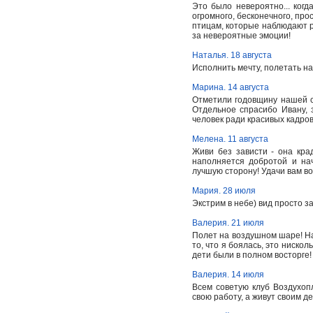
Это было невероятно... ког
огромного, бесконечного, прос
птицам, которые наблюдают р
за невероятные эмоции!
Наталья. 18 августа
Исполнить мечту, полетать на
Марина. 14 августа
Отметили годовщину нашей с
Отдельное спрасибо Ивану, з
человек ради красивых кадров
Мелена. 11 августа
Живи без зависти - она кр
наполняется добротой и на
лучшую сторону! Удачи вам во
Мария. 28 июля
Экстрим в небе) вид просто 
Валерия. 21 июля
Полет на воздушном шаре! Н
то, что я боялась, это ниск
дети были в полном восторге
Валерия. 14 июля
Всем советую клуб Воздухоп
свою работу, а живут своим д