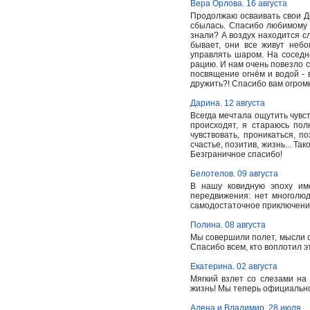
Вера Орлова. 16 августа
Продолжаю осваивать свои Де
сбылась. Спасибо любимому 
знали? А воздух находится с
бывает, они все живут небо
управлять шаром. На сосед
рацию. И нам очень повезло с
посвящение огнём и водой - 
дружить?! Спасибо вам огром
Дарина. 12 августа
Всегда мечтала ощутить чувст
происходят, я стараюсь пол
чувствовать, проникаться, п
счастье, позитив, жизнь... Т
Безграничное спасибо!
Белотелов. 09 августа
В нашу ковидную эпоху им
передвижения: нет многолюд
самодостаточное приключение
Полина. 08 августа
Мы совершили полет, мысли о 
Спасибо всем, кто воплотил э
Екатерина. 02 августа
Мягкий взлет со слезами на
жизнь! Мы теперь официальн
Алена и Владимир. 28 июля