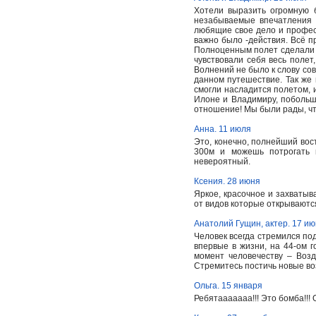
Хотели выразить огромную 
незабываемые впечатления 
любящие свое дело и професс
важно было -действия. Всё п
Полноценным полет сделали 
чувствовали себя весь полет
Волнений не было к слову со
данном путешествие. Так же
смогли насладится полетом, 
Илоне и Владимиру, побольш
отношение! Мы были рады, чт
Анна. 11 июля
Это, конечно, полнейший вост
300м и можешь потрогать 
невероятный.
Ксения. 28 июня
Яркое, красочное и захватыв
от видов которые открываются 
Анатолий Гущин, актер. 17 и
Человек всегда стремился под
впервые в жизни, на 44-ом 
момент человечеству – Воз
Стремитесь постичь новые во
Ольга. 15 января
Ребятааааааа!!! Это бомба!!