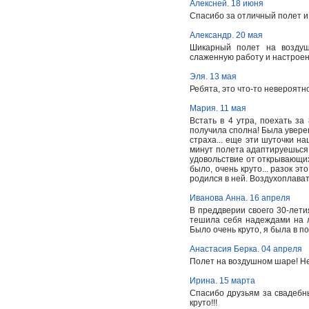
Алексней. 18 июня
Спасибо за отличный полет и
Александр. 20 мая
Шикарный полет на воздуш
слаженную работу и настроен
Эля. 13 мая
Ребята, это что-то невероятно
Мария. 11 мая
Встать в 4 утра, поехать за
получила сполна! Была уверен
страха... еще эти шуточки н
минут полета адаптируешься 
удовольствие от открывающихс
было, очень круто... разок э
родился в ней. Воздухоплава
Иванова Анна. 16 апреля
В преддверии своего 30-летия
тешила себя надеждами на л
Было очень круто, я была в по
Анастасия Берка. 04 апреля
Полет на воздушном шаре! Нет
Ирина. 15 марта
Спасибо друзьям за свадебн
круто!!!