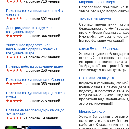
на основе 716 мнений
Мариша. 13 сентября
Невероятное приключение в 
Полет на воздушном шаре для 4-х
земле, это надо попробовать 
человек
на основе 302 мнений
Татьяна. 28 августа
Столько впечатлений, стол
День рождения в воздухе на
благодарность клубу "Возду
воздушном шаре
пилоту Игорю Аршава за чудес
на основе 344 мнений
Илону Ясинскую за чуткость и
Вы все большие молодцы!!!
Уникальное предложение:
семья Бучага. 22 августа
необычный сюрприз - полет на
воздушном шаре
Хотим от души поблагодарить
на основе 247 мнений
стараний превзошел все на
интересно с самого начала
"побродили" по траве! В 
Пикник в небе на воздушном шаре
Рекомендуем всем! Пусть фин
на основе 256 мнений
Светлана. 20 августа
Полет на воздушном шаре Сердце
Когда-то я услышала, что мо
на основе 358 мнений
волшебство! На самом деле я 
подожду и пофоткаю тебя сни
Полет на воздушном шаре для всей
голубое небо... Лето... Вид 
семьи
пролетали над маленькими до
на основе 276 мнений
этого великолепия!!!
Полеты на тепловом дирижабле до
Мария. 15 июля
3-х человек
Хотели бы оставить отзыв о
на основе 19 мнений
полетом и выражаем благода
работаю. К сожалению, не п
команда и замечательные, о