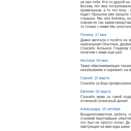
не про тебя. Кто-то другой на
Восемь лет мне потребовалос
правильным, а то что хочу - 
будет. Прошлое уже прошло. Б
страшно. Мы оба боялись, ко
совсем не так, каким предста
то только с ними! Мы хохотали
Полина. 17 мая
Давно мечтала о полёте на 
нереальная! Опытные, дружны
Спасибо большое Гладкову 
полетим с ними ещё раз!
Наталья. 04 мая
Такая обволакивающая тишина 
незабываемо и заряжает на вс
Сергей. 15 марта
Спасибо за Ваш профессионал
Евгения. 02 марта
Спасибо мужу за такой пода
отличный солнечный денек!
Александра. 15 октября
Воздухоплаватели, ребята, о
стихиям! Крепчайшие обьятия
это был не просто полет. До
смотрящие на мир куда шире 