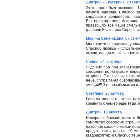
Дмитрий и Екатерина. 28 сен
Этот полет был посвящен 10
памяти навсегда! Спасибо 
сердца-это волшебство, ск
Виктория,огромная благодар
превзошло все наши смелые
графиня Екатерина Сорочанс
Марина Семенихина. 07 сент
Мы отметили годовщину свад
Спасибо любимый! Отдельное
дождя, нашли место и полете
София. 04 сентября
Я до сих пор под впечатлен
хождения по макушкам дерев
стороны. Эти тысячи оттенко
небе, с утра такая обволакив
эмоции!!! Это незабываемо и з
Светлана. 23 августа
Решила написать отзыв пот
сравнить с чем-то еще! И да,
Дмитрий. 15 августа
Наверное, больше всего я б
самолетах совсем не страшно,
наверное самый очковый подар
представлять, первые 10 мин
квадракоптер))) Спасибо теб