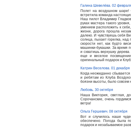
Галина Шевелёва. 02 феврал
Полет на воздушном шаре! О
встретила команда настоящих
Наш пилот Владимир Гладков 
руках мастера такого уровня
умением расположить к себе,
жизни, дорога прошла незам
далеко. И чувствуешь себя Ви
солнца, пыхает горелка, над
скорости нет, как будто ви
машинки-букашки. За время п
и схватишь верхушку дерева
еще и веселое посвящение
оригинальный подарок и Клуб
Катрин Веселова. 01 декабря
Когда неожиданно сбывается 
и ребятам из Клуба Воздухо
боязни высоты, было совсем н
Любовь. 30 октября
Наша Виктория, светлая, до
Сорочанские, очень гордимс
ветра!
Ольга Гершевич. 08 октября
Вот и случилось наше чуд
обеспечено. Погода была п
подарок и незабываемое раз