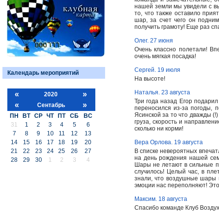
нашей земли мы увидели с вы
то, что также оставило прият
шар, за счет чего он подни
получить грамоту! Еще раз сп
Олег. 27 июня
Очень классно полетали! Вп
очень мягкая посадка!
Сергей. 19 июля
Календарь мероприятий
На высоте!
Наталья. 23 августа
«
»
2020
Три года назад Егор подари
«
»
Сентабрь
переносился из-за погоды, 
Ясинской за то что дважды (
ПН
ВТ
СР
ЧТ
ПТ
СБ
ВС
груза, скорость и направлени
31
1
2
3
4
5
6
сколько ни корми!
7
8
9
10
11
12
13
14
15
16
17
18
19
20
Вера Орлова. 19 августа
21
22
23
24
25
26
27
В списке невероятных впечат
на день рождения нашей сем
28
29
30
1
2
3
4
Шары не летают в сильные по
случилось! Целый час, в пле
знали, что воздушные шары 
эмоции нас переполняют! Эт
Максим. 18 августа
Спасибо команде Клуб Возду