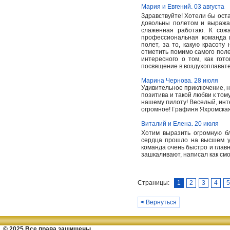
Мария и Евгений. 03 августа
Здравствуйте! Хотели бы ост
довольны полетом и выражае
слаженная работаю. К сож
профессиональная команда 
полет, за то, какую красот
отметить помимо самого полет
интересного о том, как гот
посвящение в воздухоплавате
Марина Чернова. 28 июля
Удивительное приключение, н
позитива и такой любви к том
нашему пилоту! Веселый, инт
огромное! Графиня Яхромска
Виталий и Елена. 20 июля
Хотим выразить огромную бл
сердца прошло на высшем у
команда очень быстро и главн
зашкаливают, написал как смо
Страницы:
1
2
3
4
5
<
Вернуться
© 2025 Все права защищены