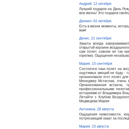
Андрей. 12 октября
Лучший подарок на День Рож
всю жизнь! Это подарок свобо
Даниил. 02 октября
Есть в жизни моменты, которы
вам!
Денис. 21 сентября
Закаты всегда завораживаю
открытой корзине воздушного
сам полет, совсем не так ка
горелки). Ощущения незабыв
Мария. 15 сентября
Состоялся наш полет на воз
ощутимых эмоций не буду - та
организовали этот полет для 
Менеджер Мстислав, очень 
Организованная встреча, 
профессиональными пилотам
историями от Владимира Влад
Летайте с Клубом Воздухопл
Медведева Мария
Антонина. 28 августа
Ощущения невесомости, ког
потрясающий закат за послед
Мария. 23 августа