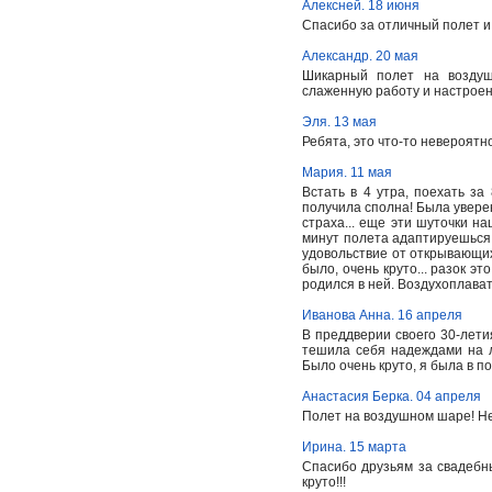
Алексней. 18 июня
Спасибо за отличный полет и
Александр. 20 мая
Шикарный полет на воздуш
слаженную работу и настроен
Эля. 13 мая
Ребята, это что-то невероятно
Мария. 11 мая
Встать в 4 утра, поехать за
получила сполна! Была уверен
страха... еще эти шуточки н
минут полета адаптируешься 
удовольствие от открывающихс
было, очень круто... разок э
родился в ней. Воздухоплава
Иванова Анна. 16 апреля
В преддверии своего 30-летия
тешила себя надеждами на л
Было очень круто, я была в по
Анастасия Берка. 04 апреля
Полет на воздушном шаре! Нет
Ирина. 15 марта
Спасибо друзьям за свадебн
круто!!!