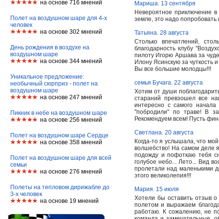
на основе 716 мнений
Мариша. 13 сентября
Невероятное приключение в 
Полет на воздушном шаре для 4-х
земле, это надо попробовать 
человек
на основе 302 мнений
Татьяна. 28 августа
Столько впечатлений, стол
День рождения в воздухе на
благодарность клубу "Возду
воздушном шаре
пилоту Игорю Аршава за чудес
на основе 344 мнений
Илону Ясинскую за чуткость и
Вы все большие молодцы!!!
Уникальное предложение:
семья Бучага. 22 августа
необычный сюрприз - полет на
воздушном шаре
Хотим от души поблагодарить
на основе 247 мнений
стараний превзошел все на
интересно с самого начала
"побродили" по траве! В 
Пикник в небе на воздушном шаре
Рекомендуем всем! Пусть фин
на основе 256 мнений
Светлана. 20 августа
Полет на воздушном шаре Сердце
Когда-то я услышала, что мо
на основе 358 мнений
волшебство! На самом деле я 
подожду и пофоткаю тебя сни
Полет на воздушном шаре для всей
голубое небо... Лето... Вид 
семьи
пролетали над маленькими до
на основе 276 мнений
этого великолепия!!!
Полеты на тепловом дирижабле до
Мария. 15 июля
3-х человек
Хотели бы оставить отзыв о
на основе 19 мнений
полетом и выражаем благода
работаю. К сожалению, не п
команда и замечательные, о