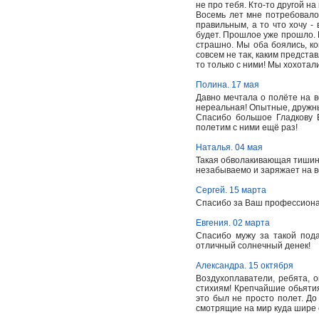
не про тебя. Кто-то другой на
Восемь лет мне потребовалос
правильным, а то что хочу - 
будет. Прошлое уже прошло. Б
страшно. Мы оба боялись, ко
совсем не так, каким предста
то только с ними! Мы хохотали
Полина. 17 мая
Давно мечтала о полёте на 
нереальная! Опытные, дружны
Спасибо большое Гладкову 
полетим с ними ещё раз!
Наталья. 04 мая
Такая обволакивающая тишина 
незабываемо и заряжает на вс
Сергей. 15 марта
Спасибо за Ваш профессионал
Евгения. 02 марта
Спасибо мужу за такой пода
отличный солнечный денек!
Александра. 15 октября
Воздухоплаватели, ребята, о
стихиям! Крепчайшие обьятия
это был не просто полет. До
смотрящие на мир куда шире 