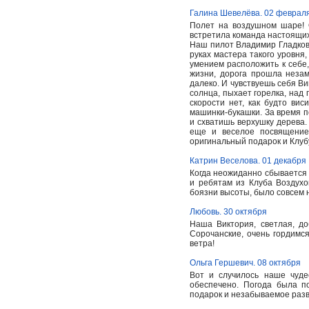
Галина Шевелёва. 02 феврал
Полет на воздушном шаре! О
встретила команда настоящих
Наш пилот Владимир Гладков 
руках мастера такого уровня
умением расположить к себе,
жизни, дорога прошла незам
далеко. И чувствуешь себя Ви
солнца, пыхает горелка, над
скорости нет, как будто ви
машинки-букашки. За время п
и схватишь верхушку дерева
еще и веселое посвящение
оригинальный подарок и Клуб
Катрин Веселова. 01 декабря
Когда неожиданно сбывается 
и ребятам из Клуба Воздухо
боязни высоты, было совсем н
Любовь. 30 октября
Наша Виктория, светлая, до
Сорочанские, очень гордимс
ветра!
Ольга Гершевич. 08 октября
Вот и случилось наше чуд
обеспечено. Погода была п
подарок и незабываемое раз