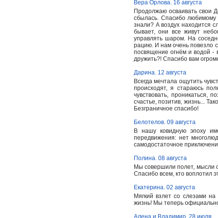
Вера Орлова. 16 августа
Продолжаю осваивать свои Де
сбылась. Спасибо любимому 
знали? А воздух находится с
бывает, они все живут небо
управлять шаром. На сосед
рацию. И нам очень повезло с
посвящение огнём и водой - 
дружить?! Спасибо вам огром
Дарина. 12 августа
Всегда мечтала ощутить чувст
происходят, я стараюсь пол
чувствовать, проникаться, п
счастье, позитив, жизнь... Т
Безграничное спасибо!
Белотелов. 09 августа
В нашу ковидную эпоху им
передвижения: нет многолюд
самодостаточное приключение
Полина. 08 августа
Мы совершили полет, мысли о 
Спасибо всем, кто воплотил э
Екатерина. 02 августа
Мягкий взлет со слезами на
жизнь! Мы теперь официальн
Алена и Владимир. 28 июля