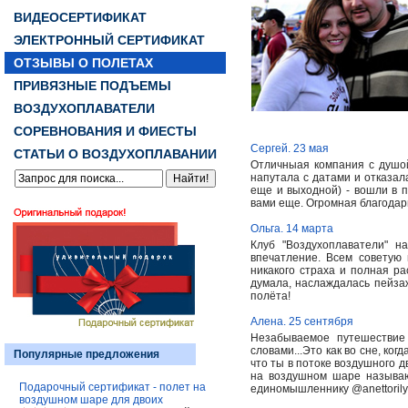
ВИДЕОСЕРТИФИКАТ
ЭЛЕКТРОННЫЙ СЕРТИФИКАТ
ОТЗЫВЫ О ПОЛЕТАХ
ПРИВЯЗНЫЕ ПОДЪЕМЫ
ВОЗДУХОПЛАВАТЕЛИ
СОРЕВНОВАНИЯ И ФИЕСТЫ
Сергей. 23 мая
СТАТЬИ О ВОЗДУХОПЛАВАНИИ
Отличныая компания с душой
напутала с датами и отказал
еще и выходной) - вошли в 
вами еще. Огромная благодар
Ольга. 14 марта
Клуб "Воздухоплаватели" 
впечатление. Всем советую
никакого страха и полная ра
думала, наслаждалась пейза
полёта!
Алена. 25 сентября
Незабываемое путешествие
словами...Это как во сне, ко
Популярные предложения
что ты в потоке воздушного д
на воздушном шаре называю
Подарочный сертификат - полет на
единомышленнику @anettorily
воздушном шаре для двоих