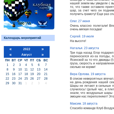
нашей земли мы увидели с вы
то, что также оставило прият
шар, за счет чего он подни
получить грамоту! Еще раз сп
Олег. 27 июня
Очень классно полетали! Вп
очень мягкая посадка!
Сергей. 19 июля
Календарь мероприятий
На высоте!
Наталья. 23 августа
«
»
2022
Три года назад Егор подари
«
»
Август
переносился из-за погоды, 
Ясинской за то что дважды (
ПН
ВТ
СР
ЧТ
ПТ
СБ
ВС
груза, скорость и направлени
1
2
3
4
5
6
7
сколько ни корми!
8
9
10
11
12
13
14
15
16
17
18
19
20
21
Вера Орлова. 19 августа
22
23
24
25
26
27
28
В списке невероятных впечат
на день рождения нашей сем
29
30
31
1
2
3
4
Шары не летают в сильные по
случилось! Целый час, в пле
знали, что воздушные шары 
эмоции нас переполняют! Эт
Максим. 18 августа
Спасибо команде Клуб Возду