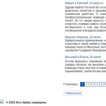
Мария и Евгений. 03 августа
Здравствуйте! Хотели бы ост
довольны полетом и выражае
слаженная работаю. К сож
профессиональная команда 
полет, за то, какую красот
отметить помимо самого полет
интересного о том, как гот
посвящение в воздухоплавате
Марина Чернова. 28 июля
Удивительное приключение, н
позитива и такой любви к том
нашему пилоту! Веселый, инт
огромное! Графиня Яхромска
Виталий и Елена. 20 июля
Хотим выразить огромную бл
сердца прошло на высшем у
команда очень быстро и главн
зашкаливают, написал как смо
Страницы:
1
2
3
4
5
<
Вернуться
© 2025 Все права защищены