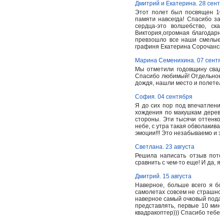
Дмитрий и Екатерина. 28 сен
Этот полет был посвящен 10
памяти навсегда! Спасибо 
сердца-это волшебство, ск
Виктория,огромная благодар
превзошло все наши смелые
графиня Екатерина Сорочанс
Марина Семенихина. 07 сент
Мы отметили годовщину свад
Спасибо любимый! Отдельное
дождя, нашли место и полете
София. 04 сентября
Я до сих пор под впечатлен
хождения по макушкам дерев
стороны. Эти тысячи оттенко
небе, с утра такая обволакив
эмоции!!! Это незабываемо и з
Светлана. 23 августа
Решила написать отзыв пот
сравнить с чем-то еще! И да,
Дмитрий. 15 августа
Наверное, больше всего я б
самолетах совсем не страшно,
наверное самый очковый подар
представлять, первые 10 мин
квадракоптер))) Спасибо теб