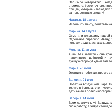
Это было невероятно... ког
огромного, бесконечного, прос
птицам, которые наблюдают р
за невероятные эмоции!
Наталья. 18 августа
Исполнить мечту, полетать на
Марина. 14 августа
Отметили годовщину нашей с
Отдельное спрасибо Ивану, з
человек ради красивых кадров
Мелена. 11 августа
Живи без зависти - она кр
наполняется добротой и на
лучшую сторону! Удачи вам во
Мария. 28 июля
Экстрим в небе) вид просто 
Валерия. 21 июля
Полет на воздушном шаре! Н
то, что я боялась, это ниск
дети были в полном восторге
Валерия. 14 июля
Всем советую клуб Воздухоп
свою работу, а живут своим д