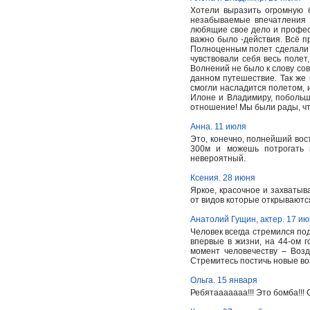
Хотели выразить огромную 
незабываемые впечатления 
любящие свое дело и професс
важно было -действия. Всё п
Полноценным полет сделали 
чувствовали себя весь полет
Волнений не было к слову со
данном путешествие. Так же
смогли насладится полетом, 
Илоне и Владимиру, побольш
отношение! Мы были рады, чт
Анна. 11 июля
Это, конечно, полнейший вост
300м и можешь потрогать 
невероятный.
Ксения. 28 июня
Яркое, красочное и захватыв
от видов которые открываются 
Анатолий Гущин, актер. 17 и
Человек всегда стремился под
впервые в жизни, на 44-ом 
момент человечеству – Воз
Стремитесь постичь новые во
Ольга. 15 января
Ребятааааааа!!! Это бомба!!