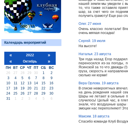
нашей земли мы увидели с вы
то, что также оставило прият
шар, за счет чего он подни
получить грамоту! Еще раз сп
Олег. 27 июня
Очень классно полетали! Вп
очень мягкая посадка!
Сергей. 19 июля
Календарь мероприятий
На высоте!
Наталья. 23 августа
«
»
2022
Три года назад Егор подари
«
»
Октябрь
переносился из-за погоды, 
Ясинской за то что дважды (
ПН
ВТ
СР
ЧТ
ПТ
СБ
ВС
груза, скорость и направлени
26
27
28
29
30
1
2
сколько ни корми!
3
4
5
6
7
8
9
10
11
12
13
14
15
16
Вера Орлова. 19 августа
17
18
19
20
21
22
23
В списке невероятных впечат
на день рождения нашей сем
24
25
26
27
28
29
30
Шары не летают в сильные по
31
1
2
3
4
5
6
случилось! Целый час, в пле
знали, что воздушные шары 
эмоции нас переполняют! Эт
Максим. 18 августа
Спасибо команде Клуб Возду