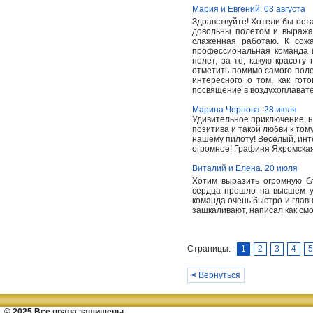
Мария и Евгений. 03 августа
Здравствуйте! Хотели бы ост
довольны полетом и выражае
слаженная работаю. К сож
профессиональная команда 
полет, за то, какую красот
отметить помимо самого полет
интересного о том, как гот
посвящение в воздухоплавате
Марина Чернова. 28 июля
Удивительное приключение, н
позитива и такой любви к том
нашему пилоту! Веселый, инт
огромное! Графиня Яхромска
Виталий и Елена. 20 июля
Хотим выразить огромную бл
сердца прошло на высшем у
команда очень быстро и главн
зашкаливают, написал как смо
Страницы:
1
2
3
4
5
<
Вернуться
© 2025 Все права защищены