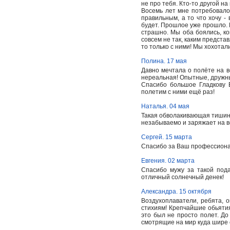
не про тебя. Кто-то другой на
Восемь лет мне потребовалос
правильным, а то что хочу - 
будет. Прошлое уже прошло. Б
страшно. Мы оба боялись, ко
совсем не так, каким предста
то только с ними! Мы хохотали
Полина. 17 мая
Давно мечтала о полёте на 
нереальная! Опытные, дружны
Спасибо большое Гладкову 
полетим с ними ещё раз!
Наталья. 04 мая
Такая обволакивающая тишина 
незабываемо и заряжает на вс
Сергей. 15 марта
Спасибо за Ваш профессионал
Евгения. 02 марта
Спасибо мужу за такой пода
отличный солнечный денек!
Александра. 15 октября
Воздухоплаватели, ребята, о
стихиям! Крепчайшие обьятия
это был не просто полет. До
смотрящие на мир куда шире 