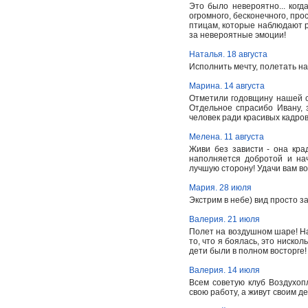
Это было невероятно... ког
огромного, бесконечного, прос
птицам, которые наблюдают р
за невероятные эмоции!
Наталья. 18 августа
Исполнить мечту, полетать на
Марина. 14 августа
Отметили годовщину нашей с
Отдельное спрасибо Ивану, з
человек ради красивых кадров
Мелена. 11 августа
Живи без зависти - она кр
наполняется добротой и на
лучшую сторону! Удачи вам во
Мария. 28 июля
Экстрим в небе) вид просто 
Валерия. 21 июля
Полет на воздушном шаре! Н
то, что я боялась, это ниск
дети были в полном восторге
Валерия. 14 июля
Всем советую клуб Воздухоп
свою работу, а живут своим д