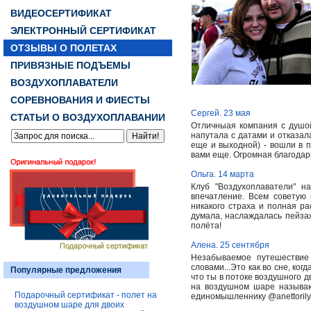
ВИДЕОСЕРТИФИКАТ
ЭЛЕКТРОННЫЙ СЕРТИФИКАТ
ОТЗЫВЫ О ПОЛЕТАХ
ПРИВЯЗНЫЕ ПОДЪЕМЫ
ВОЗДУХОПЛАВАТЕЛИ
СОРЕВНОВАНИЯ И ФИЕСТЫ
Сергей. 23 мая
СТАТЬИ О ВОЗДУХОПЛАВАНИИ
Отличныая компания с душой
напутала с датами и отказал
еще и выходной) - вошли в 
вами еще. Огромная благодар
Ольга. 14 марта
Клуб "Воздухоплаватели" 
впечатление. Всем советую
никакого страха и полная ра
думала, наслаждалась пейза
полёта!
Алена. 25 сентября
Незабываемое путешествие
словами...Это как во сне, ко
Популярные предложения
что ты в потоке воздушного д
на воздушном шаре называю
Подарочный сертификат - полет на
единомышленнику @anettorily
воздушном шаре для двоих