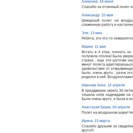
Алексней. 18 июня
Спасибо за отличный полет и
Александр. 20 мая
Шикарный полет на воздуш
слаженную работу и настроен
Эля. 13 мая
Ребята, это что-то невероятно
Мария. 11 мая
Встать в 4 утра, поехать за
получила сполна! Была уверен
страха... еще эти шуточки н
минут полета адаптируешься 
удовольствие от открывающихс
было, очень круто... разок э
родился в ней. Воздухоплава
Иванова Анна. 16 апреля
В преддверии своего 30-летия
тешила себя надеждами на л
Было очень круто, я была в по
Анастасия Берка. 04 апреля
Полет на воздушном шаре! Нет
Ирина. 15 марта
Спасибо друзьям за свадебн
круто!!!