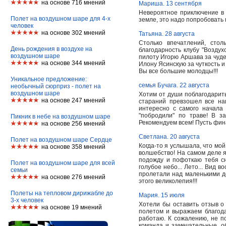
на основе 716 мнений
Мариша. 13 сентября
Невероятное приключение в 
Полет на воздушном шаре для 4-х
земле, это надо попробовать 
человек
на основе 302 мнений
Татьяна. 28 августа
Столько впечатлений, стол
День рождения в воздухе на
благодарность клубу "Возду
воздушном шаре
пилоту Игорю Аршава за чудес
на основе 344 мнений
Илону Ясинскую за чуткость и
Вы все большие молодцы!!!
Уникальное предложение:
семья Бучага. 22 августа
необычный сюрприз - полет на
воздушном шаре
Хотим от души поблагодарить
на основе 247 мнений
стараний превзошел все на
интересно с самого начала
"побродили" по траве! В 
Пикник в небе на воздушном шаре
Рекомендуем всем! Пусть фин
на основе 256 мнений
Светлана. 20 августа
Полет на воздушном шаре Сердце
Когда-то я услышала, что мо
на основе 358 мнений
волшебство! На самом деле я 
подожду и пофоткаю тебя сни
Полет на воздушном шаре для всей
голубое небо... Лето... Вид 
семьи
пролетали над маленькими до
на основе 276 мнений
этого великолепия!!!
Полеты на тепловом дирижабле до
Мария. 15 июля
3-х человек
Хотели бы оставить отзыв о
на основе 19 мнений
полетом и выражаем благода
работаю. К сожалению, не п
команда и замечательные, о