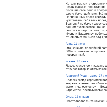
Хотели выразить огромную 
незабываемые впечатления 
любящие свое дело и професс
важно было -действия. Всё п
Полноценным полет сделали 
чувствовали себя весь полет
Волнений не было к слову со
данном путешествие. Так же
смогли насладится полетом, 
Илоне и Владимиру, побольш
отношение! Мы были рады, чт
Анна. 11 июля
Это, конечно, полнейший вост
300м и можешь потрогать 
невероятный.
Ксения. 28 июня
Яркое, красочное и захватыв
от видов которые открываются 
Анатолий Гущин, актер. 17 и
Человек всегда стремился под
впервые в жизни, на 44-ом 
момент человечеству – Воз
Стремитесь постичь новые во
Ольга. 15 января
Ребятааааааа!!! Это бомба!!