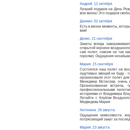
Андрей. 12 октября
Лучший подарок на День Рож
всю жизнь! Это подарок свобо
Даниил. 02 октября
Есть в жизни моменты, которы
вам!
Денис. 21 сентября
Закаты всегда завораживаю
открытой корзине воздушного
сам полет, совсем не так ка
горелки). Ощущения незабыв
Мария. 15 сентября
Состоялся наш полет на воз
ощутимых эмоций не буду - та
организовали этот полет для 
Менеджер Мстислав, очень 
Организованная встреча, 
профессиональными пилотам
историями от Владимира Влад
Летайте с Клубом Воздухопл
Медведева Мария
Антонина. 28 августа
Ощущения невесомости, ког
потрясающий закат за послед
Мария. 23 августа