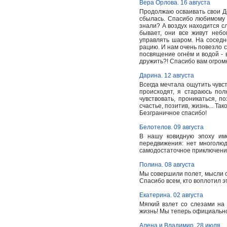
Вера Орлова. 16 августа
Продолжаю осваивать свои Де
сбылась. Спасибо любимому 
знали? А воздух находится с
бывает, они все живут небо
управлять шаром. На сосед
рацию. И нам очень повезло с
посвящение огнём и водой - 
дружить?! Спасибо вам огром
Дарина. 12 августа
Всегда мечтала ощутить чувст
происходят, я стараюсь пол
чувствовать, проникаться, п
счастье, позитив, жизнь... Т
Безграничное спасибо!
Белотелов. 09 августа
В нашу ковидную эпоху им
передвижения: нет многолюд
самодостаточное приключение
Полина. 08 августа
Мы совершили полет, мысли о 
Спасибо всем, кто воплотил э
Екатерина. 02 августа
Мягкий взлет со слезами на
жизнь! Мы теперь официальн
Алена и Владимир. 28 июля