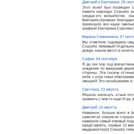
Дмитрий и Екатерина. 28 сен
Этот полет был посвящен 10
памяти навсегда! Спасибо 
сердца-это волшебство, ск
Виктория,огромная благодар
превзошло все наши смелые
графиня Екатерина Сорочанс
Марина Семенихина. 07 сент
Мы отметили годовщину свад
Спасибо любимый! Отдельное
дождя, нашли место и полете
София. 04 сентября
Я до сих пор под впечатлен
хождения по макушкам дерев
стороны. Эти тысячи оттенко
небе, с утра такая обволакив
эмоции!!! Это незабываемо и з
Светлана. 23 августа
Решила написать отзыв пот
сравнить с чем-то еще! И да,
Дмитрий. 15 августа
Наверное, больше всего я б
самолетах совсем не страшно,
наверное самый очковый подар
представлять, первые 10 мин
квадракоптер))) Спасибо теб