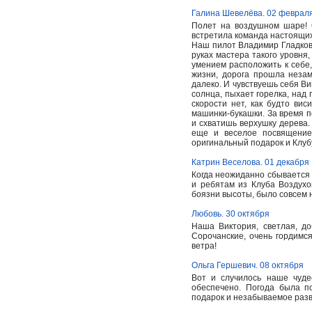
Галина Шевелёва. 02 феврал
Полет на воздушном шаре! О
встретила команда настоящих
Наш пилот Владимир Гладков 
руках мастера такого уровня
умением расположить к себе,
жизни, дорога прошла незам
далеко. И чувствуешь себя Ви
солнца, пыхает горелка, над
скорости нет, как будто ви
машинки-букашки. За время п
и схватишь верхушку дерева
еще и веселое посвящение
оригинальный подарок и Клуб
Катрин Веселова. 01 декабря
Когда неожиданно сбывается 
и ребятам из Клуба Воздухо
боязни высоты, было совсем н
Любовь. 30 октября
Наша Виктория, светлая, до
Сорочанские, очень гордимс
ветра!
Ольга Гершевич. 08 октября
Вот и случилось наше чуд
обеспечено. Погода была п
подарок и незабываемое раз