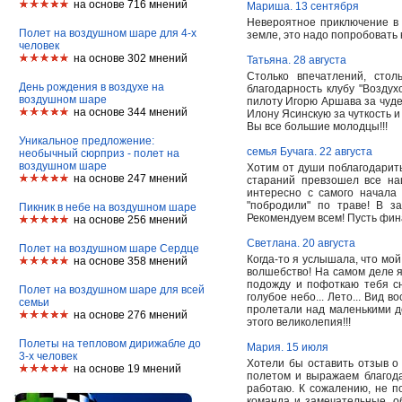
на основе 716 мнений
Мариша. 13 сентября
Невероятное приключение в 
Полет на воздушном шаре для 4-х
земле, это надо попробовать 
человек
на основе 302 мнений
Татьяна. 28 августа
Столько впечатлений, стол
День рождения в воздухе на
благодарность клубу "Возду
воздушном шаре
пилоту Игорю Аршава за чудес
на основе 344 мнений
Илону Ясинскую за чуткость и
Вы все большие молодцы!!!
Уникальное предложение:
семья Бучага. 22 августа
необычный сюрприз - полет на
воздушном шаре
Хотим от души поблагодарить
на основе 247 мнений
стараний превзошел все на
интересно с самого начала
"побродили" по траве! В 
Пикник в небе на воздушном шаре
Рекомендуем всем! Пусть фин
на основе 256 мнений
Светлана. 20 августа
Полет на воздушном шаре Сердце
Когда-то я услышала, что мо
на основе 358 мнений
волшебство! На самом деле я 
подожду и пофоткаю тебя сни
Полет на воздушном шаре для всей
голубое небо... Лето... Вид 
семьи
пролетали над маленькими до
на основе 276 мнений
этого великолепия!!!
Полеты на тепловом дирижабле до
Мария. 15 июля
3-х человек
Хотели бы оставить отзыв о
на основе 19 мнений
полетом и выражаем благода
работаю. К сожалению, не п
команда и замечательные, о