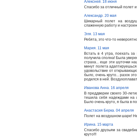
Алексней. 18 июня
Спасибо за отличный полет и
Александр. 20 мая
Шикарный полет на воздуш
слаженную работу и настроен
Эля. 13 мая
Ребята, это что-то невероятно
Мария. 11 мая
Встать в 4 утра, поехать за
получила сполна! Была уверен
страха... еще эти шуточки н
минут полета адаптируешься 
удовольствие от открывающихс
было, очень круто... разок э
родился в ней. Воздухоплава
Иванова Анна. 16 апреля
В преддверии своего 30-летия
тешила себя надеждами на л
Было очень круто, я была в по
Анастасия Берка. 04 апреля
Полет на воздушном шаре! Нет
Ирина. 15 марта
Спасибо друзьям за свадебн
круто!!!