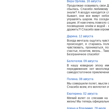
Вера Орлова. 16 августа
Продолжаю осваивать свои Де
сбылась. Спасибо любимому 
знали? А воздух находится с
бывает, они все живут небо
управлять шаром. На сосед
рацию. И нам очень повезло с
посвящение огнём и водой - 
дружить?! Спасибо вам огром
Дарина. 12 августа
Всегда мечтала ощутить чувст
происходят, я стараюсь пол
чувствовать, проникаться, п
счастье, позитив, жизнь... Т
Безграничное спасибо!
Белотелов. 09 августа
В нашу ковидную эпоху им
передвижения: нет многолюд
самодостаточное приключение
Полина. 08 августа
Мы совершили полет, мысли о 
Спасибо всем, кто воплотил э
Екатерина. 02 августа
Мягкий взлет со слезами на
жизнь! Мы теперь официальн
Алена и Владимир. 28 июля