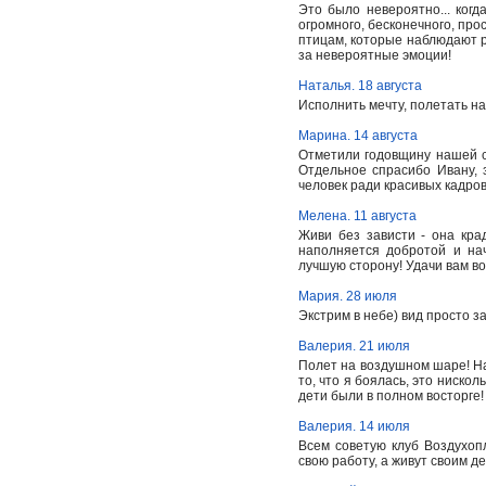
Это было невероятно... ког
огромного, бесконечного, прос
птицам, которые наблюдают р
за невероятные эмоции!
Наталья. 18 августа
Исполнить мечту, полетать на
Марина. 14 августа
Отметили годовщину нашей с
Отдельное спрасибо Ивану, з
человек ради красивых кадров
Мелена. 11 августа
Живи без зависти - она кр
наполняется добротой и на
лучшую сторону! Удачи вам во
Мария. 28 июля
Экстрим в небе) вид просто 
Валерия. 21 июля
Полет на воздушном шаре! Н
то, что я боялась, это ниск
дети были в полном восторге
Валерия. 14 июля
Всем советую клуб Воздухоп
свою работу, а живут своим д