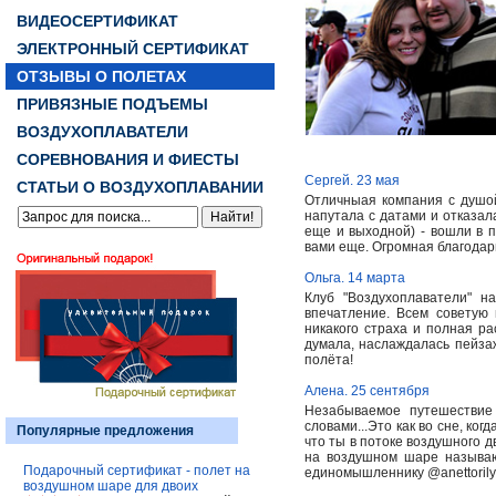
ВИДЕОСЕРТИФИКАТ
ЭЛЕКТРОННЫЙ СЕРТИФИКАТ
ОТЗЫВЫ О ПОЛЕТАХ
ПРИВЯЗНЫЕ ПОДЪЕМЫ
ВОЗДУХОПЛАВАТЕЛИ
СОРЕВНОВАНИЯ И ФИЕСТЫ
Сергей. 23 мая
СТАТЬИ О ВОЗДУХОПЛАВАНИИ
Отличныая компания с душой
напутала с датами и отказал
еще и выходной) - вошли в 
вами еще. Огромная благодар
Ольга. 14 марта
Клуб "Воздухоплаватели" 
впечатление. Всем советую
никакого страха и полная ра
думала, наслаждалась пейза
полёта!
Алена. 25 сентября
Незабываемое путешествие
словами...Это как во сне, ко
Популярные предложения
что ты в потоке воздушного д
на воздушном шаре называю
Подарочный сертификат - полет на
единомышленнику @anettorily
воздушном шаре для двоих