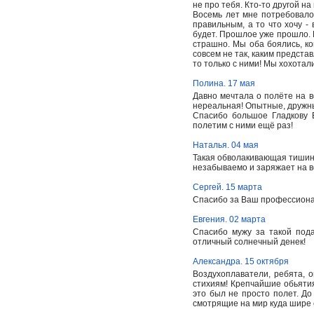
не про тебя. Кто-то другой на
Восемь лет мне потребовалос
правильным, а то что хочу - 
будет. Прошлое уже прошло. Б
страшно. Мы оба боялись, ко
совсем не так, каким предста
то только с ними! Мы хохотали
Полина. 17 мая
Давно мечтала о полёте на 
нереальная! Опытные, дружны
Спасибо большое Гладкову 
полетим с ними ещё раз!
Наталья. 04 мая
Такая обволакивающая тишина 
незабываемо и заряжает на вс
Сергей. 15 марта
Спасибо за Ваш профессионал
Евгения. 02 марта
Спасибо мужу за такой пода
отличный солнечный денек!
Александра. 15 октября
Воздухоплаватели, ребята, о
стихиям! Крепчайшие обьятия
это был не просто полет. До
смотрящие на мир куда шире 