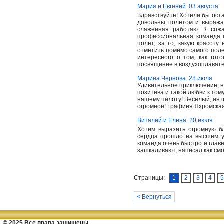
Мария и Евгений. 03 августа
Здравствуйте! Хотели бы ост
довольны полетом и выражае
слаженная работаю. К сож
профессиональная команда 
полет, за то, какую красот
отметить помимо самого полет
интересного о том, как гот
посвящение в воздухоплавате
Марина Чернова. 28 июля
Удивительное приключение, н
позитива и такой любви к том
нашему пилоту! Веселый, инт
огромное! Графиня Яхромска
Виталий и Елена. 20 июля
Хотим выразить огромную бл
сердца прошло на высшем у
команда очень быстро и главн
зашкаливают, написал как смо
Страницы:
1
2
3
4
5
<
Вернуться
© 2025 Все права защищены