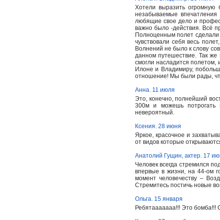
Хотели выразить огромную 
незабываемые впечатления 
любящие свое дело и професс
важно было -действия. Всё п
Полноценным полет сделали 
чувствовали себя весь полет
Волнений не было к слову со
данном путешествие. Так же
смогли насладится полетом, 
Илоне и Владимиру, побольш
отношение! Мы были рады, чт
Анна. 11 июля
Это, конечно, полнейший вост
300м и можешь потрогать 
невероятный.
Ксения. 28 июня
Яркое, красочное и захватыв
от видов которые открываются 
Анатолий Гущин, актер. 17 и
Человек всегда стремился под
впервые в жизни, на 44-ом 
момент человечеству – Воз
Стремитесь постичь новые во
Ольга. 15 января
Ребятааааааа!!! Это бомба!!