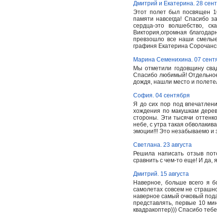
Дмитрий и Екатерина. 28 сен
Этот полет был посвящен 10
памяти навсегда! Спасибо 
сердца-это волшебство, ск
Виктория,огромная благодар
превзошло все наши смелые
графиня Екатерина Сорочанс
Марина Семенихина. 07 сент
Мы отметили годовщину свад
Спасибо любимый! Отдельное
дождя, нашли место и полете
София. 04 сентября
Я до сих пор под впечатлен
хождения по макушкам дерев
стороны. Эти тысячи оттенко
небе, с утра такая обволакив
эмоции!!! Это незабываемо и з
Светлана. 23 августа
Решила написать отзыв пот
сравнить с чем-то еще! И да,
Дмитрий. 15 августа
Наверное, больше всего я б
самолетах совсем не страшно,
наверное самый очковый подар
представлять, первые 10 мин
квадракоптер))) Спасибо теб