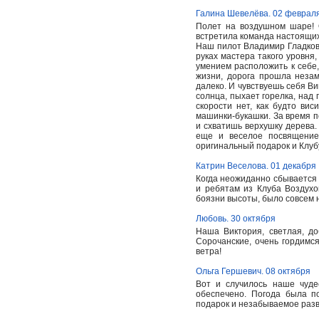
Галина Шевелёва. 02 феврал
Полет на воздушном шаре! О
встретила команда настоящих
Наш пилот Владимир Гладков 
руках мастера такого уровня
умением расположить к себе,
жизни, дорога прошла незам
далеко. И чувствуешь себя Ви
солнца, пыхает горелка, над
скорости нет, как будто ви
машинки-букашки. За время п
и схватишь верхушку дерева
еще и веселое посвящение
оригинальный подарок и Клуб
Катрин Веселова. 01 декабря
Когда неожиданно сбывается 
и ребятам из Клуба Воздухо
боязни высоты, было совсем н
Любовь. 30 октября
Наша Виктория, светлая, до
Сорочанские, очень гордимс
ветра!
Ольга Гершевич. 08 октября
Вот и случилось наше чуд
обеспечено. Погода была п
подарок и незабываемое раз