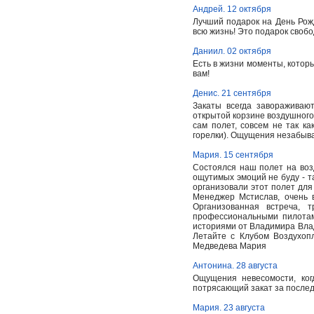
Андрей. 12 октября
Лучший подарок на День Рож
всю жизнь! Это подарок свобо
Даниил. 02 октября
Есть в жизни моменты, которы
вам!
Денис. 21 сентября
Закаты всегда завораживаю
открытой корзине воздушного
сам полет, совсем не так ка
горелки). Ощущения незабыв
Мария. 15 сентября
Состоялся наш полет на воз
ощутимых эмоций не буду - та
организовали этот полет для 
Менеджер Мстислав, очень 
Организованная встреча, 
профессиональными пилотам
историями от Владимира Влад
Летайте с Клубом Воздухопл
Медведева Мария
Антонина. 28 августа
Ощущения невесомости, ког
потрясающий закат за послед
Мария. 23 августа