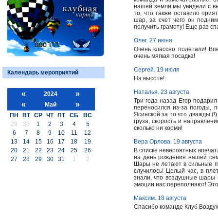
нашей земли мы увидели с вы
то, что также оставило прият
шар, за счет чего он подни
получить грамоту! Еще раз сп
Олег. 27 июня
Очень классно полетали! Вп
очень мягкая посадка!
Сергей. 19 июля
Календарь мероприятий
На высоте!
Наталья. 23 августа
«
»
2024
Три года назад Егор подари
«
»
Май
переносился из-за погоды, 
Ясинской за то что дважды (
ПН
ВТ
СР
ЧТ
ПТ
СБ
ВС
груза, скорость и направлени
29
30
1
2
3
4
5
сколько ни корми!
6
7
8
9
10
11
12
13
14
15
16
17
18
19
Вера Орлова. 19 августа
20
21
22
23
24
25
26
В списке невероятных впечат
на день рождения нашей сем
27
28
29
30
31
1
2
Шары не летают в сильные по
случилось! Целый час, в пле
знали, что воздушные шары 
эмоции нас переполняют! Эт
Максим. 18 августа
Спасибо команде Клуб Возду