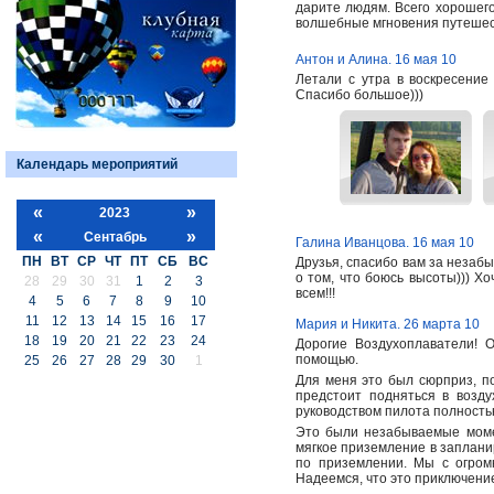
дарите людям. Всего хорошег
волшебные мгновения путешес
Антон и Алина. 16 мая 10
Летали с утра в воскресение
Спасибо большое)))
Календарь мероприятий
«
»
2023
«
»
Сентабрь
Галина Иванцова. 16 мая 10
ПН
ВТ
СР
ЧТ
ПТ
СБ
ВС
Друзья, спасибо вам за незаб
о том, что боюсь высоты))) Х
28
29
30
31
1
2
3
всем!!!
4
5
6
7
8
9
10
11
12
13
14
15
16
17
Мария и Никита. 26 марта 10
18
19
20
21
22
23
24
Дорогие Воздухоплаватели! 
помощью.
25
26
27
28
29
30
1
Для меня это был сюрприз, по
предстоит подняться в возд
руководством пилота полность
Это были незабываемые момен
мягкое приземление в заплани
по приземлении. Мы с огромн
Надеемся, что это приключени