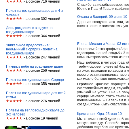
на основе 716 мнений
Спасибо за незабываемое, пр
Юрию и Павлу! Граф и графин
Полет на воздушном шаре для 4-х
человек
Оксана и Валерий. 09 июня 10
на основе 302 мнений
Дорогие воздухоплаватели, 
впечатления и замечательную 
День рождения в воздухе на
воздушном шаре
на основе 344 мнений
Елена, Михаил и Маша. 03 июн
Уникальное предложение:
Наше семейство графьев Афан
необычный сюрприз - полет на
годовщины нашей свадьбы 3 ию
воздушном шаре
нами выстроилась стена из пя
на основе 247 мнений
Наш ребенок в четыре года об
Пикник в небе на воздушном шаре
требуя скорее полететь! Над 
на основе 256 мнений
из окон, выходили во дворы и 
просто останавливались, морг
как можно больше проезжающ
Полет на воздушном шаре Сердце
на основе 358 мнений
Огромное красное парящее н
счастливейшим людям, случайн
улыбкой на устах. Она не заб
Полет на воздушном шаре для всей
сердце мечтало стать таким 
семьи
волшебниками – Валерием и Ал
на основе 276 мнений
создан, чтобы быть счастлив
Полеты на тепловом дирижабле до
Кристина и Юра. 23 мая 10
3-х человек
на основе 19 мнений
Мы хотим от всей души поблаг
мягкую посадку. Спасибо огр
добавило еще больше приятных