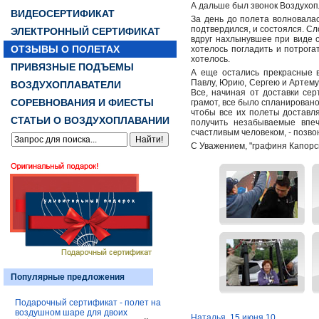
А дальше был звонок Воздухоп
ВИДЕОСЕРТИФИКАТ
За день до полета волновалась
подтвердился, и состоялся. Сл
ЭЛЕКТРОННЫЙ СЕРТИФИКАТ
вдруг нахлынувшее при виде 
ОТЗЫВЫ О ПОЛЕТАХ
хотелось погладить и потрога
хотелось.
ПРИВЯЗНЫЕ ПОДЪЕМЫ
А еще остались прекрасные 
Павлу, Юрию, Сергею и Артему
ВОЗДУХОПЛАВАТЕЛИ
Все, начиная от доставки се
СОРЕВНОВАНИЯ И ФИЕСТЫ
грамот, все было спланирован
чтобы все их полеты доставля
СТАТЬИ О ВОЗДУХОПЛАВАНИИ
получить незабываемые впеч
счастливым человеком, - по
С Уважением, "графиня Капорс
Популярные предложения
Подарочный сертификат - полет на
воздушном шаре для двоих
Наталья. 15 июня 10