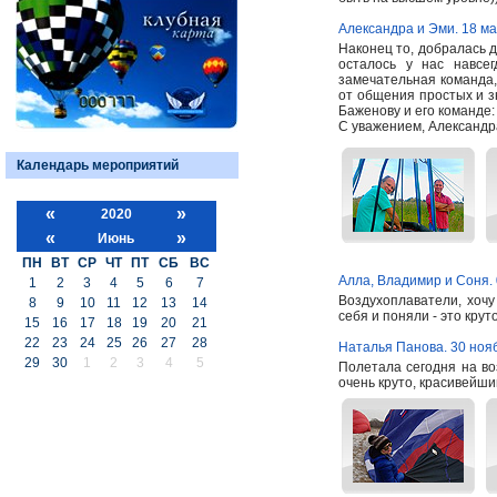
Александра и Эми. 18 ма
Наконец то, добралась 
осталось у нас навсе
замечательная команда,
от общения простых и 
Баженову и его команде:
С уважением, Александ
Календарь мероприятий
«
»
2020
«
»
Июнь
ПН
ВТ
СР
ЧТ
ПТ
СБ
ВС
Алла, Владимир и Соня. 
1
2
3
4
5
6
7
Воздухоплаватели, хоч
8
9
10
11
12
13
14
себя и поняли - это кру
15
16
17
18
19
20
21
22
23
24
25
26
27
28
Наталья Панова. 30 ноя
29
30
1
2
3
4
5
Полетала сегодня на во
очень круто, красивейши