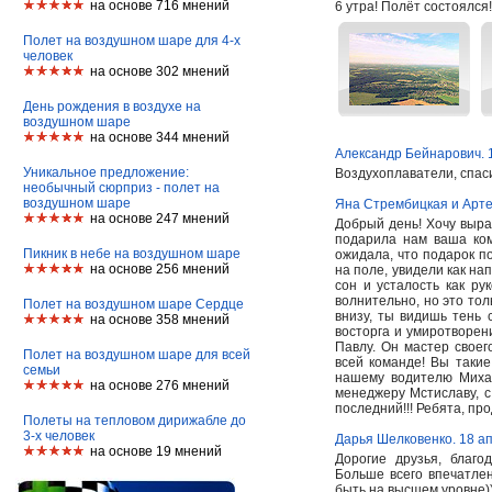
на основе 716 мнений
6 утра! Полёт состоялся
Полет на воздушном шаре для 4-х
человек
на основе 302 мнений
День рождения в воздухе на
воздушном шаре
на основе 344 мнений
Александр Бейнарович. 
Уникальное предложение:
Воздухоплаватели, спаси
необычный сюрприз - полет на
воздушном шаре
Яна Стрембицкая и Арте
на основе 247 мнений
Добрый день! Хочу выра
подарила нам ваша ком
Пикник в небе на воздушном шаре
ожидала, что подарок по
на основе 256 мнений
на поле, увидели как на
сон и усталость как ру
волнительно, но это тол
Полет на воздушном шаре Сердце
внизу, ты видишь тень 
на основе 358 мнений
восторга и умиротворен
Павлу. Он мастер своег
Полет на воздушном шаре для всей
всей команде! Вы такие
семьи
нашему водителю Миха
на основе 276 мнений
менеджеру Мстиславу, с
последний!!! Ребята, пр
Полеты на тепловом дирижабле до
3-х человек
Дарья Шелковенко. 18 а
на основе 19 мнений
Дорогие друзья, благ
Больше всего впечатлен
быть на высшем уровне)