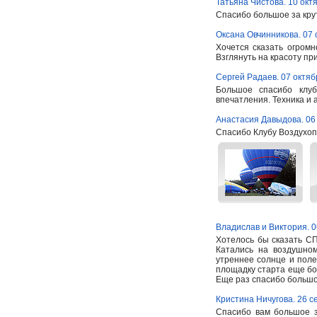
Татьяна Чистова. 10 окт
Спасибо большое за крут
Оксана Овчинникова. 07 
Хочется сказать огромн
Взглянуть на красоту пр
Сергей Радаев. 07 октяб
Большое спасибо клу
впечатления. Техника и ар
Анастасия Давыдова. 06
Спасибо Клубу Воздухоп
Владислав и Виктория. 0
Хотелось бы сказать 
Катались на воздушном
утреннее солнце и поле
площадку старта еще боя
Еще раз спасибо большо
Кристина Ничугова. 26 с
Спасибо вам большое з