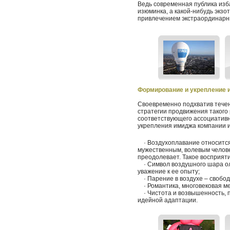
Ведь современная публика изб
изюминка, а какой-нибудь экз
привлечением экстраординарн
Формирование и укрепление 
Своевременно подхватив тече
стратегии продвижения такого
соответствующего ассоциативн
укрепления имиджа компании и
· Воздухоплавание относится 
мужественным, волевым человек
преодолевает. Такое восприят
· Символ воздушного шара ол
уважение к ее опыту;
· Парение в воздухе – свобода
· Романтика, многовековая ме
· Чистота и возвышенность, п
идейной адаптации.