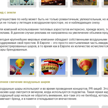
ид с земли
утешествие по небу может быть не только романтичным, увлекательным, но и
ух не только у летящих в воздушном просторе, но и наблюдающих снизу.
ля компаний использование тепловых аэростатов интересно, прежде всего, т
еклама. В данном случае реклама не направлена на увеличение объемов прод
егодня крупнейшие мировые компании обладают собственными воздушными 
оддерживая свой престиж. В Европе – это просто неотъемлемая часть имиджа
арегистрированных шаров, в то время как в Европе их количество исчисляетс
ары брендованные.
очное свечение воздушных шаров
оздушные шары используют и во время проведения концертов, PR-акций. Эт
расиво шар смотрится вечером, когда используется подсветка. Такая яркая кар
оздушный шар нельзя не обратить внимание, все-таки это не билборд, которы
амечает бренд, и в памяти откладывается впечатление.