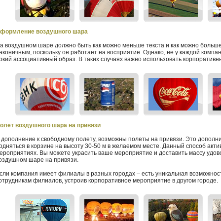
формление воздушного шара
а воздушном шаре должно быть как можно меньше текста и как можно больш
аконичным, поскольку он работает на восприятие. Однако, не у каждой комп
ркий ассоциативный образ. В таких случаях важно использовать корпоративн
олет воздушного шара на привязи
 дополнение к свободному полету, возможны полеты на привязи. Это дополн
одняться в корзине на высоту 30-50 м в желаемом месте. Данный способ акт
ероприятиях. Вы можете украсить ваше мероприятие и доставить массу удово
оздушном шаре на привязи.
сли компания имеет филиалы в разных городах – есть уникальная возможност
отрудникам филиалов, устроив корпоративное мероприятие в другом городе.