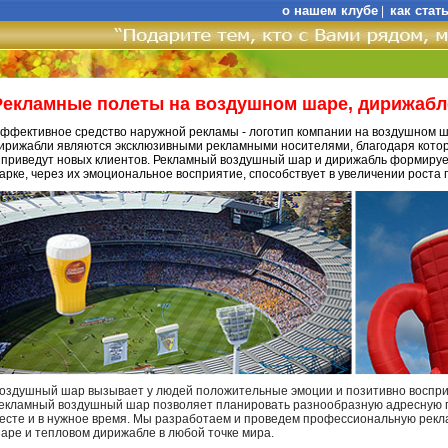
о нашем клубе
как стат
|
Рекламные полеты на воздушном шаре, дирижабл
ффективное средство наружной рекламы - логотип компании на воздушном 
ирижабли являются эксклюзивными рекламными носителями, благодаря кото
 приведут новых клиентов. Рекламный воздушный шар и дирижабль формируе
арке, через их эмоциональное восприятие, способствует в увеличении роста 
оздушный шар вызывает у людей положительные эмоции и позитивно воспри
екламный воздушный шар позволяет планировать разнообразную адресную п
есте и в нужное время. Мы разработаем и проведем профессиональную ре
аре и тепловом дирижабле в любой точке мира.