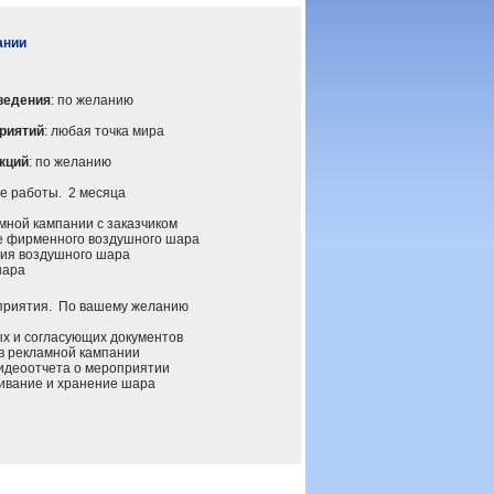
ании
ведения
: по желанию
риятий
: любая точка мира
кций
: по желанию
 работы. 2 месяца
ной кампании с заказчиком
 фирменного воздушного шара
ия воздушного шара
шара
иятия. По вашему желанию
 и согласующих документов
 рекламной кампании
деоотчета о мероприятии
вание и хранение шара