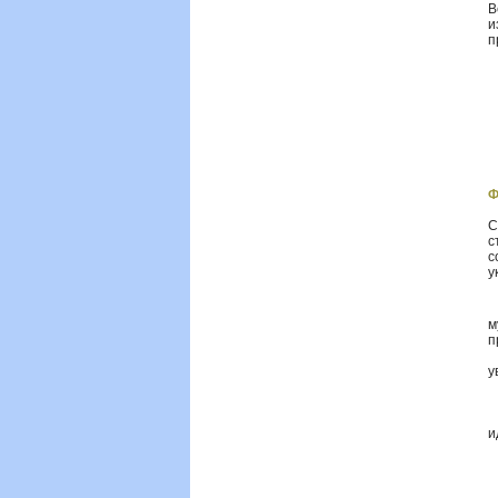
В
и
п
Ф
С
с
с
у
·
м
п
·
у
·
·
·
и