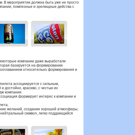
м. В мероприятии должна быть уже не просто
омпании, помпезные и зрелищные действа с
некоторые компании даже выработали
которая базируется на формировании
ухоплаванием относительно формирования и
пилота ассоциируется с сильным,
и достойно, красиво, с честью их
дж компании.
ссоциация формирует интерес к компании и
лета;
ение желаний, создание хорошей атмосферы;
 нейтральный символ, легко поддающийся