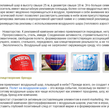
екламный шар в высоту свыше 25 м, в диаметре свыше 18 м. Это больше сем
оситель имеет масштабную рекламную площадь более сотни квадратных мет
аре может медленно перемещаться в воздухе, привлекая к себе внимание вс
татический полет позволяет рассмотреть рекламу в небе всем присутствующ
кипировка экипажа в корпоративной цветовой гамме и с символикой рекламод
реимущества рекламы с использованием воздушного шара (теплового аэрост
 Новаторство. К рекламной кампании активно привлекаются передовые, не
 Прогрессивность, стиль, имидж. Соединение активности, стремительности с
омантичном, свободном полете, формирование соответствующих ассоциаций 
учшего, нового, стильного, передового, как олицетворение реальности, а не т
 Экологичность. Воздушный шар не загрязняет окружающую среду, что симво
лицетворение бренда
ем привлекает воздушный шар, плывущий в небе? Прежде всего, он создает я
амяти.
Полет на воздушном шаре
– это всегда событие, поскольку он являе
оэтому воздушные шары все чаще используют как элемент праздника, шоу, к
ибудь бренд или компанию.
эростат становится активным составляющим элементом в event-marketing. Н
екламной кампании (фотографирование с воздушным шаром, участие в играх, 
ставить глубокий позитивный след от торговой марки и в формировании или 