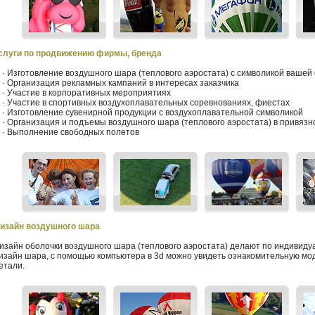
слуги по продвижению фирмы, бренда
 Изготовление воздушного шара (теплового аэростата) с символикой ваше
 Организация рекламных кампаний в интересах заказчика
 Участие в корпоративных мероприятиях
 Участие в спортивных воздухоплавательных соревнованиях, фиестах
 Изготовление сувенирной продукции с воздухоплавательной символикой
 Организация и подъемы воздушного шара (теплового аэростата) в привяз
 Выполнение свободных полетов
изайн воздушного шара
изайн оболочки воздушного шара (теплового аэростата) делают
по индивиду
изайн шара, с помощью компьютера в 3d можно увидеть ознакомительную мод
етали.