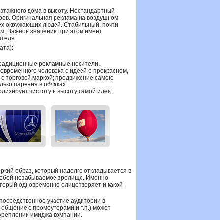
иэтажного дома в высоту. Нестандартный
ров. Оригинальная реклама на воздушном
ех окружающих людей. Стабильный, почти
им. Важное значение при этом имеет
ателя.
ата):
традиционные рекламные носители.
овременного человека с идеей о прекрасном,
с торговой маркой; продвижение самого
олько парения в облаках.
лизирует чистоту и высоту самой идеи.
ркий образ, который надолго откладывается в
т собой незабываемое зрелище. Именно
оторый одновременно олицетворяет и какой-
епосредственное участие аудитории в
общение с промоутерами и т.п.) может
укреплении имиджа компании.