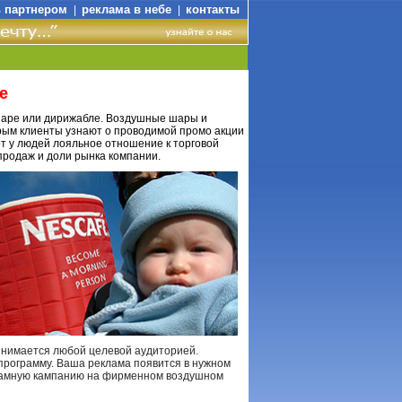
ь партнером
реклама в небе
контакты
|
|
е
шаре или дирижабле. Воздушные шары и
рым клиенты узнают о проводимой промо акции
т у людей лояльное отношение к торговой
продаж и доли рынка компании.
нимается любой целевой аудиторией.
рограмму. Ваша реклама появится в нужном
кламную кампанию на фирменном воздушном