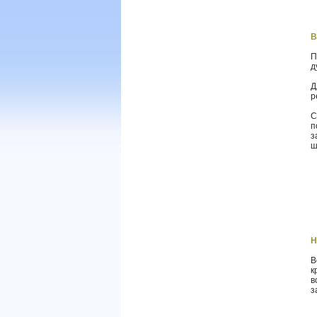
В
П
д
Д
р
С
п
з
ш
Н
В
к
в
з