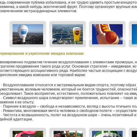
едь современная публика избалована, и ее трудно удивить простым концерто
зюминка, а какой-нибудь экзотический фрукт. Поэтому организуют крупные к
ривлечением экстраординарных элементов.
ормирование и укрепление имиджа компании
воевременно подхватив течение воздухоплавания с элементами промоушн, 
тратегии продвижения такого рода услуг. Основная стратегия – имиджевая, 
оответствующего ассоциативного ряда. Наиболее частые ассоциации с возд
крепления имиджа компании или торговой марки:
 Воздухоплавание относится к экстремальным видам спорта, поэтому образ 
ужественным, волевым человеком, который не боится трудностей, опасностей 
реодолевает. Такое восприятие, естественно, положительно повлияет на ими
 Символ воздушного шара олицетворяет приключение, испытание – такая а
важение к ее опыту;
 Парение в воздухе – свобода и независимости, взгляд с высоты птичьего по
 Романтика, многовековая мечта человека о свободном полете – осуществл
 Чистота и возвышенность, полет на воздушном шаре – очень позитивный и
дейной адаптации.