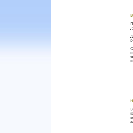
В
П
д
Д
р
С
п
з
ш
Н
В
к
в
з