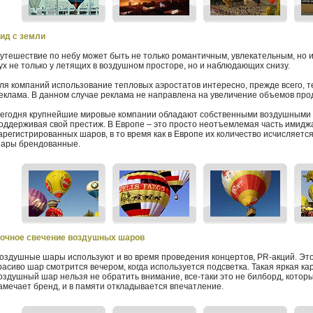
ид с земли
утешествие по небу может быть не только романтичным, увлекательным, но и
ух не только у летящих в воздушном просторе, но и наблюдающих снизу.
ля компаний использование тепловых аэростатов интересно, прежде всего, т
еклама. В данном случае реклама не направлена на увеличение объемов прод
егодня крупнейшие мировые компании обладают собственными воздушными 
оддерживая свой престиж. В Европе – это просто неотъемлемая часть имиджа
арегистрированных шаров, в то время как в Европе их количество исчисляетс
ары брендованные.
очное свечение воздушных шаров
оздушные шары используют и во время проведения концертов, PR-акций. Эт
расиво шар смотрится вечером, когда используется подсветка. Такая яркая кар
оздушный шар нельзя не обратить внимание, все-таки это не билборд, которы
амечает бренд, и в памяти откладывается впечатление.