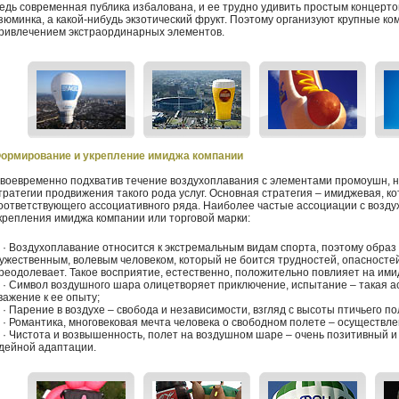
едь современная публика избалована, и ее трудно удивить простым концерто
зюминка, а какой-нибудь экзотический фрукт. Поэтому организуют крупные к
ривлечением экстраординарных элементов.
ормирование и укрепление имиджа компании
воевременно подхватив течение воздухоплавания с элементами промоушн, 
тратегии продвижения такого рода услуг. Основная стратегия – имиджевая, 
оответствующего ассоциативного ряда. Наиболее частые ассоциации с возд
крепления имиджа компании или торговой марки:
 Воздухоплавание относится к экстремальным видам спорта, поэтому образ 
ужественным, волевым человеком, который не боится трудностей, опасностей 
реодолевает. Такое восприятие, естественно, положительно повлияет на ими
 Символ воздушного шара олицетворяет приключение, испытание – такая а
важение к ее опыту;
 Парение в воздухе – свобода и независимости, взгляд с высоты птичьего по
 Романтика, многовековая мечта человека о свободном полете – осуществл
 Чистота и возвышенность, полет на воздушном шаре – очень позитивный и
дейной адаптации.