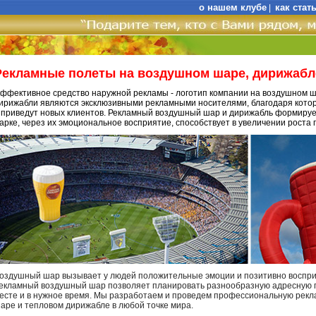
о нашем клубе
как стат
|
Рекламные полеты на воздушном шаре, дирижабл
ффективное средство наружной рекламы - логотип компании на воздушном 
ирижабли являются эксклюзивными рекламными носителями, благодаря кото
 приведут новых клиентов. Рекламный воздушный шар и дирижабль формируе
арке, через их эмоциональное восприятие, способствует в увеличении роста 
оздушный шар вызывает у людей положительные эмоции и позитивно воспри
екламный воздушный шар позволяет планировать разнообразную адресную п
есте и в нужное время. Мы разработаем и проведем профессиональную ре
аре и тепловом дирижабле в любой точке мира.