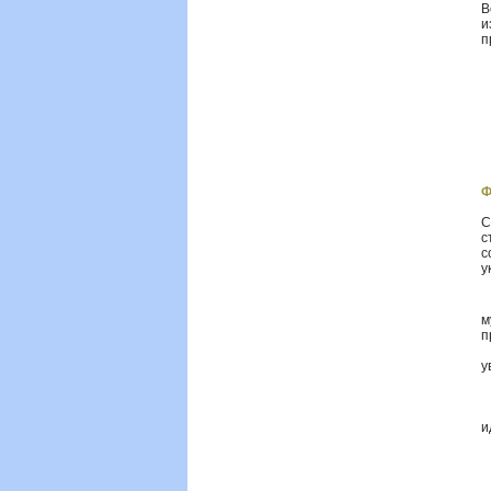
В
и
п
Ф
С
с
с
у
·
м
п
·
у
·
·
·
и