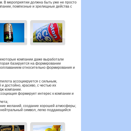
м. В мероприятии должна быть уже не просто
омпании, помпезные и зрелищные действа с
некоторые компании даже выработали
которая базируется на формировании
ухоплаванием относительно формирования и
пилота ассоциируется с сильным,
и достойно, красиво, с честью их
дж компании.
ссоциация формирует интерес к компании и
лета;
ение желаний, создание хорошей атмосферы;
 нейтральный символ, легко поддающийся