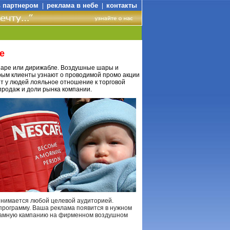
ь партнером
реклама в небе
контакты
|
|
е
шаре или дирижабле. Воздушные шары и
рым клиенты узнают о проводимой промо акции
т у людей лояльное отношение к торговой
продаж и доли рынка компании.
нимается любой целевой аудиторией.
рограмму. Ваша реклама появится в нужном
кламную кампанию на фирменном воздушном