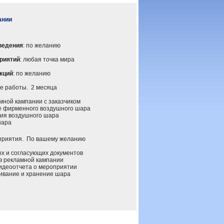
ании
ведения
: по желанию
риятий
: любая точка мира
кций
: по желанию
 работы. 2 месяца
ной кампании с заказчиком
 фирменного воздушного шара
ия воздушного шара
шара
иятия. По вашему желанию
 и согласующих документов
 рекламной кампании
деоотчета о мероприятии
вание и хранение шара