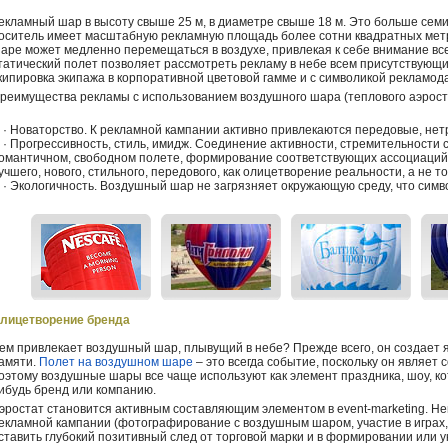
екламный шар в высоту свыше 25 м, в диаметре свыше 18 м. Это больше сем
оситель имеет масштабную рекламную площадь более сотни квадратных мет
аре может медленно перемещаться в воздухе, привлекая к себе внимание вс
татический полет позволяет рассмотреть рекламу в небе всем присутствующ
кипировка экипажа в корпоративной цветовой гамме и с символикой рекламод
реимущества рекламы с использованием воздушного шара (теплового аэрост
 Новаторство. К рекламной кампании активно привлекаются передовые, не
 Прогрессивность, стиль, имидж. Соединение активности, стремительности с
омантичном, свободном полете, формирование соответствующих ассоциаций 
учшего, нового, стильного, передового, как олицетворение реальности, а не т
 Экологичность. Воздушный шар не загрязняет окружающую среду, что симво
лицетворение бренда
ем привлекает воздушный шар, плывущий в небе? Прежде всего, он создает я
амяти.
Полет на воздушном шаре
– это всегда событие, поскольку он являе
оэтому воздушные шары все чаще используют как элемент праздника, шоу, к
ибудь бренд или компанию.
эростат становится активным составляющим элементом в event-marketing. Н
екламной кампании (фотографирование с воздушным шаром, участие в играх, 
ставить глубокий позитивный след от торговой марки и в формировании или 