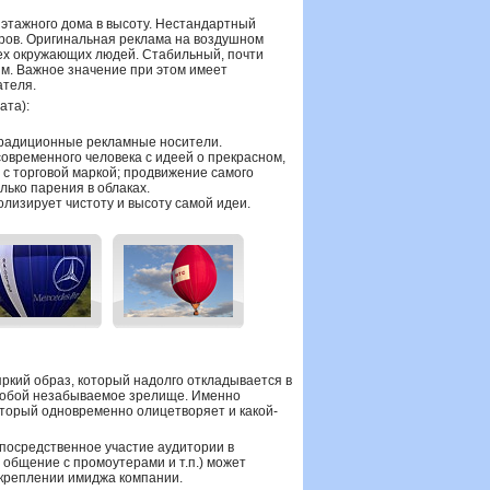
иэтажного дома в высоту. Нестандартный
ров. Оригинальная реклама на воздушном
ех окружающих людей. Стабильный, почти
им. Важное значение при этом имеет
ателя.
ата):
традиционные рекламные носители.
овременного человека с идеей о прекрасном,
с торговой маркой; продвижение самого
олько парения в облаках.
лизирует чистоту и высоту самой идеи.
ркий образ, который надолго откладывается в
т собой незабываемое зрелище. Именно
оторый одновременно олицетворяет и какой-
епосредственное участие аудитории в
общение с промоутерами и т.п.) может
укреплении имиджа компании.