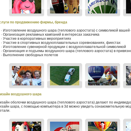
слуги по продвижению фирмы, бренда
 Изготовление воздушного шара (теплового аэростата) с символикой ваше
 Организация рекламных кампаний в интересах заказчика
 Участие в корпоративных мероприятиях
 Участие в спортивных воздухоплавательных соревнованиях, фиестах
 Изготовление сувенирной продукции с воздухоплавательной символикой
 Организация и подъемы воздушного шара (теплового аэростата) в привяз
 Выполнение свободных полетов
изайн воздушного шара
изайн оболочки воздушного шара (теплового аэростата) делают
по индивиду
изайн шара, с помощью компьютера в 3d можно увидеть ознакомительную мод
етали.