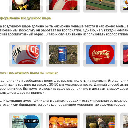
формление воздушного шара
а воздушном шаре должно быть как можно меньше текста и как можно больш
аконичным, поскольку он работает на восприятие. Однако, не у каждой комп
ркий ассоциативный образ. В таких случаях важно использовать корпоративн
олет воздушного шара на привязи
 дополнение к свободному полету, возможны полеты на привязи. Это дополн
одняться в корзине на высоту 30-50 м в желаемом месте. Данный способ акт
ероприятиях. Вы можете украсить ваше мероприятие и доставить массу удово
оздушном шаре на привязи.
сли компания имеет филиалы в разных городах – есть уникальная возможност
отрудникам филиалов, устроив корпоративное мероприятие в другом городе.