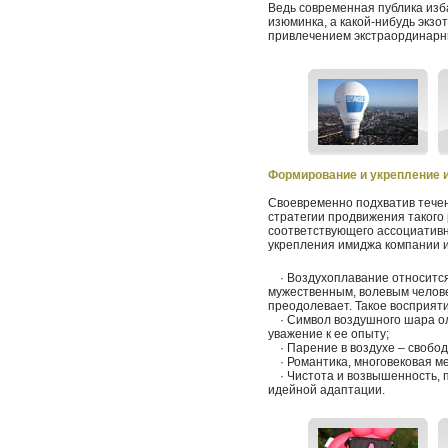
Ведь современная публика изб
изюминка, а какой-нибудь экз
привлечением экстраординарн
Формирование и укрепление 
Своевременно подхватив тече
стратегии продвижения такого
соответствующего ассоциативн
укрепления имиджа компании и
· Воздухоплавание относится 
мужественным, волевым человек
преодолевает. Такое восприят
· Символ воздушного шара ол
уважение к ее опыту;
· Парение в воздухе – свобода
· Романтика, многовековая ме
· Чистота и возвышенность, п
идейной адаптации.