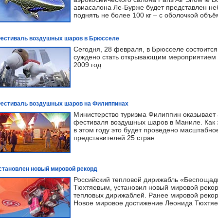
авиасалона Ле-Бурже будет представлен н
поднять не более 100 кг – с оболочкой объё
естиваль воздушных шаров в Брюсселе
Сегодня, 28 февраля, в Брюсселе состоитс
суждено стать открывающим мероприятием г
2009 год
естиваль воздушных шаров на Филиппинах
Министерство туризма Филиппин оказывает а
фестиваля воздушных шаров в Маниле. Как 
в этом году это будет проведено масштабно
представителей 25 стран
становлен новый мировой рекорд
Российский тепловой дирижабль «Беспоща
Тюхтяевым, установил новый мировой рекор
тепловых дирижаблей. Ранее мировой рекор
Новое мировое достижение Леонида Тюхтяев