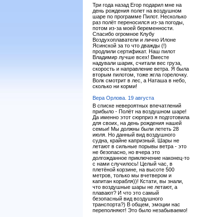
Три года назад Егор подарил мне на
день рождения полет на воздушном
шаре по программе Пилот. Несколько
раз полёт переносился из-за погоды,
потом из-за моей беременности.
Спасибо огромное Клубу
Воздухоплаватели и лично Илоне
Ясинской за то что дважды (!)
продлили сертификат. Наш пилот
Владимир лучше всех! Вместе
надували шарик, считали вес груза,
скорость и направление ветра. Я была
вторым пилотом, тоже жгла горелочку.
Волк смотрит в лес, а Наташа в небо,
сколько ни корми!
Вера Орлова. 19 августа
В списке невероятных впечатлений
прибыло - Полёт на воздушном шаре!
Да именно этот сюрприз я подготовила
для своих, на день рождения нашей
семьи! Мы должны были лететь 28
июля. Но данный вид воздушного
судна, крайне капризный. Шары не
летают в сильные порывы ветра - это
не безопасно, но вчера это
долгожданное приключение наконец-то
с нами случилось! Целый час, в
плетёной корзине, на высоте 500
метров, только мы вчетвером и
капитан корабля))! Кстати, вы знали,
что воздушные шары не летают, а
плавают? И что это самый
безопасный вид воздушного
транспорта?) В общем, эмоции нас
переполняют! Это было незабываемо!