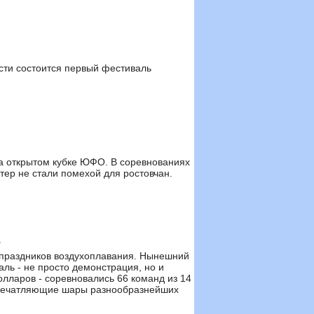
сти состоится первый фестиваль
а открытом кубке ЮФО. В соревнованиях
тер не стали помехой для ростовчан.
а
х праздников воздухоплавания. Нынешний
аль - не просто демонстрация, но и
долларов - соревновались 66 команд из 14
 впечатляющие шары разнообразнейших