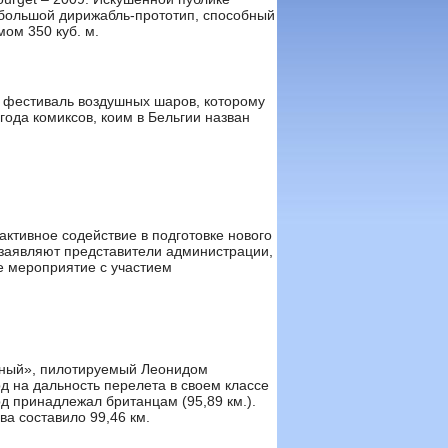
ебольшой дирижабль-прототип, способный
мом 350 куб. м.
я фестиваль воздушных шаров, которому
ода комиксов, коим в Бельгии назван
ктивное содействие в подготовке нового
заявляют представители администрации,
е мероприятие с участием
дный», пилотируемый Леонидом
д на дальность перелета в своем классе
д принадлежал британцам (95,89 км.).
а составило 99,46 км.