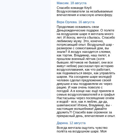
Максим. 18 августа
Спасибо команде Клуб
Воздухоплаватели за незабываемые
впечатления и классную атмосферу.
Вера Орлова. 16 августа
Продолжаю осваивать свои
Деньрожденческие подарки. О полете
на воздушном шаре я мечтала много
лет. И йохоу, мечта сбылась. Спасибо
любимому мужу. Это, конечно,
потрясающий опыт. Воздушный шар -
размером с семиэтажный дом, вы
знали? А воздух находится слоями,
как тортик. Владимир, наш пилот, в
прошлом военный лётчик (хотя
бывших лётчиков не бывает, они все
живут небом) рассказал про историю
воздухоплавания, как что работает,
как подниматься вверх, как управлять
шаром. На соседнем шаре молодой
человек сделал предложение своей
девушке и мы поздравляли их через
рацию. И нам очень повезло с
погодой. А в конце нас ещё приняли в
семью воздухоплавателей и в графья
Настасьины через посвящение огнём
и водой - все, как я люблю, да-да,
шампанское! Илона, Владимир, вы -
настоящие волшебники! Давайте
дружить?! Спасибо вам огромное за
прекрасный день, впечатления и опыт.
Дарина. 12 августа
Всегда мечтала ощутить чувство
полёта на воздушном шаре. Моя