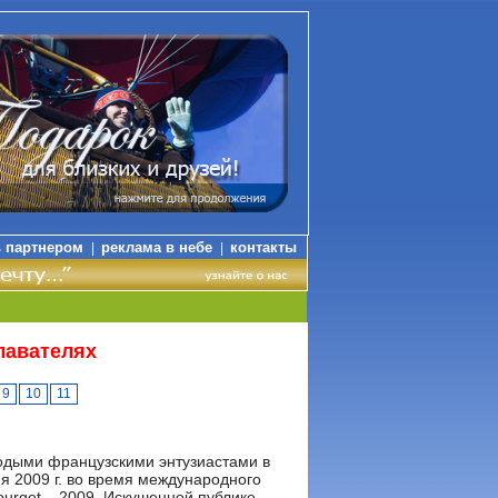
ь партнером
реклама в небе
контакты
|
|
лавателях
9
10
11
дыми французскими энтузиастами в
ня 2009 г. во время международного
Bourget – 2009. Искушенной публике