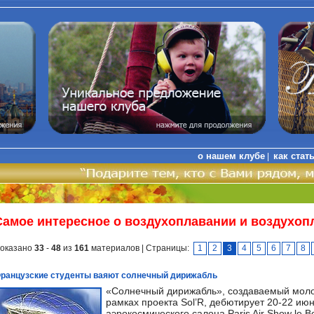
о нашем клубе
как стат
|
Самое интересное о воздухоплавании и воздухоп
оказано
33
-
48
из
161
материалов | Страницы:
1
2
3
4
5
6
7
8
ранцузские студенты ваяют солнечный дирижабль
«Солнечный дирижабль», создаваемый моло
рамках проекта Sol’R, дебютирует 20-22 ию
аэрокосмического салона Paris Air Show le 