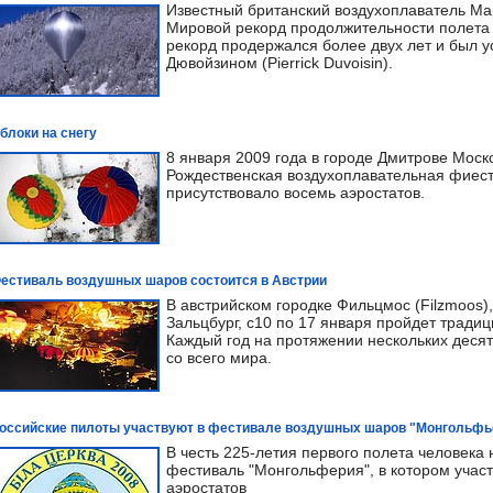
Известный британский воздухоплаватель Мар
Мировой рекорд продолжительности полета
рекорд продержался более двух лет и был 
Дювойзином (Pierrick Duvoisin).
блоки на снегу
8 января 2009 года в городе Дмитрове Моск
Рождественская воздухоплавательная фиест
присутствовало восемь аэростатов.
естиваль воздушных шаров состоится в Австрии
В австрийском городке Фильцмос (Filzmoos
Зальцбург, с10 по 17 января пройдет трад
Каждый год на протяжении нескольких десят
со всего мира.
оссийские пилоты участвуют в фестивале воздушных шаров "Монгольфь
В честь 225-летия первого полета человека
фестиваль "Монгольферия", в котором учас
аэростатов