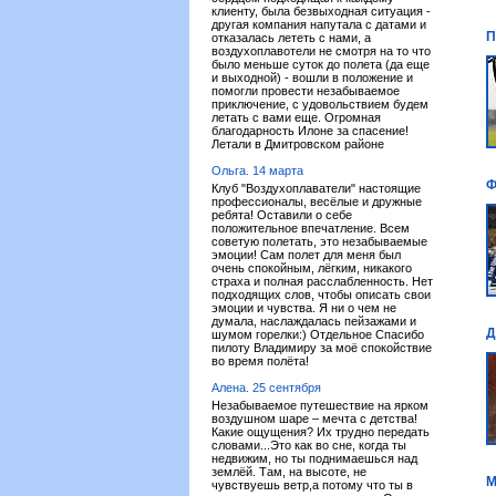
клиенту, была безвыходная ситуация -
другая компания напутала с датами и
П
отказалась лететь с нами, а
воздухоплавотели не смотря на то что
было меньше суток до полета (да еще
и выходной) - вошли в положение и
помогли провести незабываемое
приключение, с удовольствием будем
летать с вами еще. Огромная
благодарность Илоне за спасение!
Летали в Дмитровском районе
Ольга. 14 марта
Ф
Клуб "Воздухоплаватели" настоящие
профессионалы, весёлые и дружные
ребята! Оставили о себе
положительное впечатление. Всем
советую полетать, это незабываемые
эмоции! Сам полет для меня был
очень спокойным, лёгким, никакого
страха и полная расслабленность. Нет
подходящих слов, чтобы описать свои
эмоции и чувства. Я ни о чем не
думала, наслаждалась пейзажами и
Д
шумом горелки:) Отдельное Спасибо
пилоту Владимиру за моё спокойствие
во время полёта!
Алена. 25 сентября
Незабываемое путешествие на ярком
воздушном шаре – мечта с детства!
Какие ощущения? Их трудно передать
словами...Это как во сне, когда ты
недвижим, но ты поднимаешься над
землёй. Там, на высоте, не
М
чувствуешь ветр,а потому что ты в