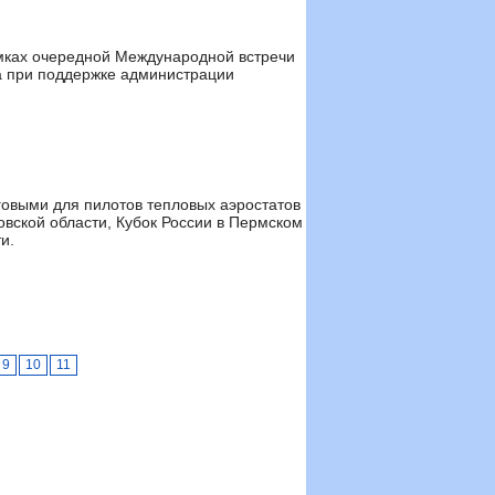
мках очередной Международной встречи
да при поддержке администрации
говыми для пилотов тепловых аэростатов
овской области, Кубок России в Пермском
и.
9
10
11