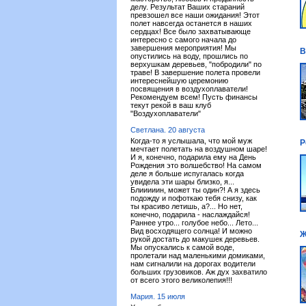
делу. Результат Ваших стараний
превзошел все наши ожидания! Этот
полет навсегда останется в наших
сердцах! Все было захватывающе
интересно с самого начала до
завершения мероприятия! Мы
В
опустились на воду, прошлись по
верхушкам деревьев, "побродили" по
траве! В завершение полета провели
интереснейшую церемонию
посвящения в воздухоплаватели!
Рекомендуем всем! Пусть финансы
текут рекой в ваш клуб
"Воздухоплаватели"
Светлана. 20 августа
Когда-то я услышала, что мой муж
Р
мечтает полетать на воздушном шаре!
И я, конечно, подарила ему на День
Рождения это волшебство! На самом
деле я больше испугалась когда
увидела эти шары близко, я...
Блииииин, может ты один?! А я здесь
подожду и пофоткаю тебя снизу, как
ты красиво летишь, а?... Но нет,
конечно, подарила - наслаждайся!
Раннее утро... голубое небо... Лето...
Вид восходящего солнца! И можно
Ж
рукой достать до макушек деревьев.
Мы опускались к самой воде,
пролетали над маленькими домиками,
нам сигналили на дорогах водители
больших грузовиков. Аж дух захватило
от всего этого великолепия!!!
Мария. 15 июля