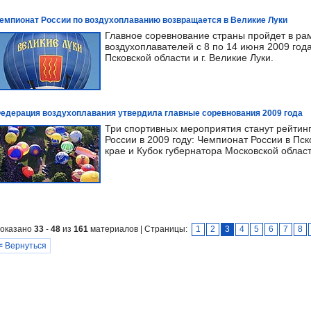
емпионат России по воздухоплаванию возвращается в Великие Луки
Главное соревнование страны пройдет в ра
воздухоплавателей с 8 по 14 июня 2009 го
Псковской области и г. Великие Луки.
едерация воздухоплавания утвердила главные соревнования 2009 года
Три спортивных мероприятия станут рейтин
России в 2009 году: Чемпионат России в Пск
крае и Кубок губернатора Московской област
оказано
33
-
48
из
161
материалов | Страницы:
1
2
3
4
5
6
7
8
<
Вернуться