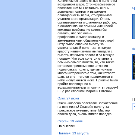
Хотели бы оставить отзыв о полете на
воздушном шаре. Это незабываемое
впечатление! Мы остались очень
Ч
довольны полетом и выражаем
благодарность всем, кто принимал
участие в его организации. Очень
организованная и слаженная работаю.
К сожалению, не помним имен всей
команды подбора, но хотели бы
сказать, что это очень
профессиональная команда и
замечательные, общительные люди!
Отдельное спасибо пилоту за
увлекательный полет, за то, какую
Ф
красоту нашей земли мы увидели с
высоты птичьего полета и за мягкую
посадку. Что еще хочется отметить
помимо самого полета, то, что также
оставило приятные впечатления –
подготовка к полету, где мы узнали
много интересного о том, как готовят
шар, за счет чего он поднимается в
небе и опускается ниже. Приятно было
пройти посвящение в
воздухоплаватели и получить грамоту!
Еще раз спасибо! Мария и Евгений.
Олег. 27 июня
П
Очень классно полетали! Впечатления
на всю жизнь! Спасибо пилоту за
прекрасное путешествие. Мастер
своего дела, очень мягкая посадка!
Сергей. 19 июля
На высоте!
Наталья. 23 августа