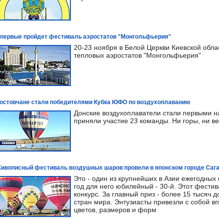
первые пройдет фестиваль аэростатов "Монгольфьерия"
20-23 ноября в Белой Церкви Киевской обла
тепловых аэростатов "Монгольфьерия"
остовчане стали победителями Кубка ЮФО по воздухоплаванию
Донские воздухоплаватели стали первыми н
приняли участие 23 команды. Ни горы, ни ве
ивописный фестиваль воздушных шаров провели в японском городе Саг
Это - один из крупнейших в Азии ежегодны
год для него юбилейный - 30-й. Этот фестив
конкурс. За главный приз - более 15 тысяч 
стран мира. Энтузиасты привезли с собой
цветов, размеров и форм