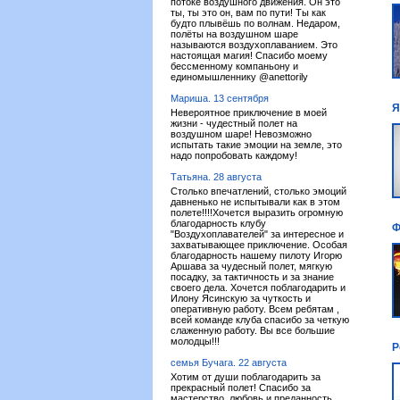
потоке воздушного движения. Он это
ты, ты это он, вам по пути! Ты как
будто плывёшь по волнам. Недаром,
полёты на воздушном шаре
называются воздухоплаванием. Это
настоящая магия! Спасибо моему
бессменному компаньону и
единомышленнику @anettorily
Мариша. 13 сентября
Я
Невероятное приключение в моей
жизни - чудестный полет на
воздушном шаре! Невозможно
испытать такие эмоции на земле, это
надо попробовать каждому!
Татьяна. 28 августа
Столько впечатлений, столько эмоций
давненько не испытывали как в этом
полете!!!!Хочется выразить огромную
благодарность клубу
Ф
"Воздухоплавателей" за интересное и
захватывающее приключение. Особая
благодарность нашему пилоту Игорю
Аршава за чудесный полет, мягкую
посадку, за тактичность и за знание
своего дела. Хочется поблагодарить и
Илону Ясинскую за чуткость и
оперативную работу. Всем ребятам ,
всей команде клуба спасибо за четкую
слаженную работу. Вы все большие
молодцы!!!
Р
семья Бучага. 22 августа
Хотим от души поблагодарить за
прекрасный полет! Спасибо за
мастерство, любовь и преданность