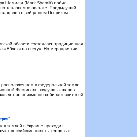
к Шемильт (Mark Shemilt) побил
 на тепловом аэростате. Предыдущий
установлен швейцарцем Пьериком
овской области состоялась традиционная
а «Яблоки на снегу». На мероприятии
), расположенном в федеральной земле
иционный Фестиваль воздушных шаров.
ков лет он неизменно собирает зрителей
ерия"
 над землей в Украине проходит
твуют российские пилоты тепловых