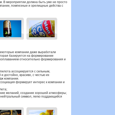
м. В мероприятии должна быть уже не просто
омпании, помпезные и зрелищные действа с
некоторые компании даже выработали
которая базируется на формировании
ухоплаванием относительно формирования и
пилота ассоциируется с сильным,
и достойно, красиво, с честью их
дж компании.
ссоциация формирует интерес к компании и
лета;
ение желаний, создание хорошей атмосферы;
 нейтральный символ, легко поддающийся