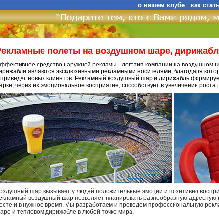
о нашем клубе
как стат
|
Рекламные полеты на воздушном шаре, дирижабл
ффективное средство наружной рекламы - логотип компании на воздушном 
ирижабли являются эксклюзивными рекламными носителями, благодаря кото
 приведут новых клиентов. Рекламный воздушный шар и дирижабль формируе
арке, через их эмоциональное восприятие, способствует в увеличении роста 
оздушный шар вызывает у людей положительные эмоции и позитивно воспри
екламный воздушный шар позволяет планировать разнообразную адресную п
есте и в нужное время. Мы разработаем и проведем профессиональную ре
аре и тепловом дирижабле в любой точке мира.