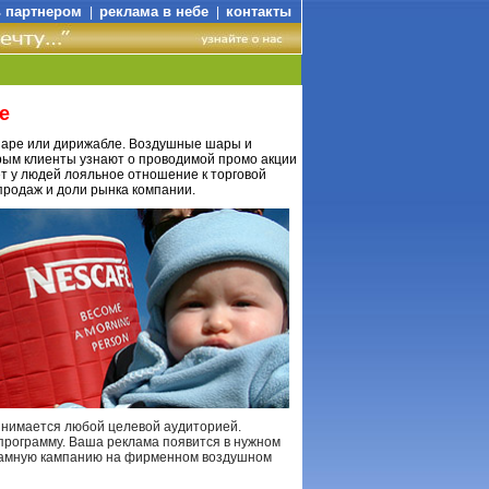
ь партнером
реклама в небе
контакты
|
|
е
шаре или дирижабле. Воздушные шары и
рым клиенты узнают о проводимой промо акции
т у людей лояльное отношение к торговой
продаж и доли рынка компании.
нимается любой целевой аудиторией.
рограмму. Ваша реклама появится в нужном
кламную кампанию на фирменном воздушном