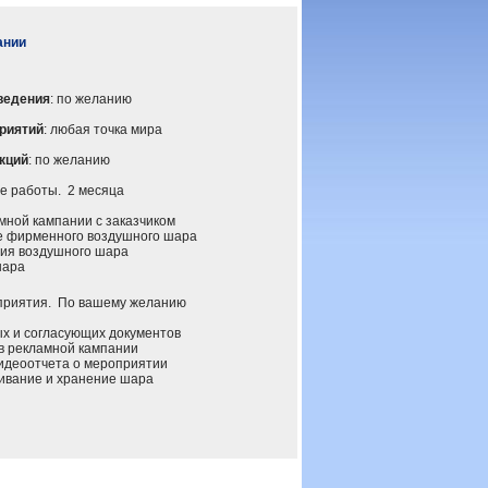
ании
ведения
: по желанию
риятий
: любая точка мира
кций
: по желанию
 работы. 2 месяца
ной кампании с заказчиком
 фирменного воздушного шара
ия воздушного шара
шара
иятия. По вашему желанию
 и согласующих документов
 рекламной кампании
деоотчета о мероприятии
вание и хранение шара