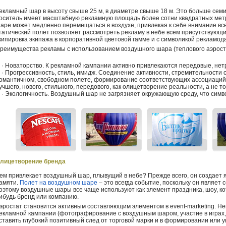
екламный шар в высоту свыше 25 м, в диаметре свыше 18 м. Это больше сем
оситель имеет масштабную рекламную площадь более сотни квадратных мет
аре может медленно перемещаться в воздухе, привлекая к себе внимание вс
татический полет позволяет рассмотреть рекламу в небе всем присутствующ
кипировка экипажа в корпоративной цветовой гамме и с символикой рекламод
реимущества рекламы с использованием воздушного шара (теплового аэрост
 Новаторство. К рекламной кампании активно привлекаются передовые, не
 Прогрессивность, стиль, имидж. Соединение активности, стремительности с
омантичном, свободном полете, формирование соответствующих ассоциаций 
учшего, нового, стильного, передового, как олицетворение реальности, а не т
 Экологичность. Воздушный шар не загрязняет окружающую среду, что симво
лицетворение бренда
ем привлекает воздушный шар, плывущий в небе? Прежде всего, он создает я
амяти.
Полет на воздушном шаре
– это всегда событие, поскольку он являе
оэтому воздушные шары все чаще используют как элемент праздника, шоу, к
ибудь бренд или компанию.
эростат становится активным составляющим элементом в event-marketing. Н
екламной кампании (фотографирование с воздушным шаром, участие в играх, 
ставить глубокий позитивный след от торговой марки и в формировании или 