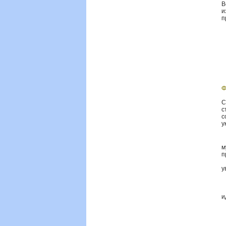
В
и
п
Ф
С
с
с
у
·
м
п
·
у
·
·
·
и