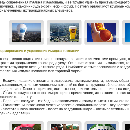
едь современная публика избалована, и ее трудно удивить простым концерто
зюминка, а какой-нибудь экзотический фрукт. Поэтому организуют крупные к
ривлечением экстраординарных элементов.
ормирование и укрепление имиджа компании
воевременно подхватив течение воздухоплавания с элементами промоушн, 
тратегии продвижения такого рода услуг. Основная стратегия – имиджевая, 
оответствующего ассоциативного ряда. Наиболее частые ассоциации с возд
крепления имиджа компании или торговой марки:
 Воздухоплавание относится к экстремальным видам спорта, поэтому образ 
ужественным, волевым человеком, который не боится трудностей, опасностей 
реодолевает. Такое восприятие, естественно, положительно повлияет на ими
 Символ воздушного шара олицетворяет приключение, испытание – такая а
важение к ее опыту;
 Парение в воздухе – свобода и независимости, взгляд с высоты птичьего по
 Романтика, многовековая мечта человека о свободном полете – осуществл
 Чистота и возвышенность, полет на воздушном шаре – очень позитивный и
дейной адаптации.