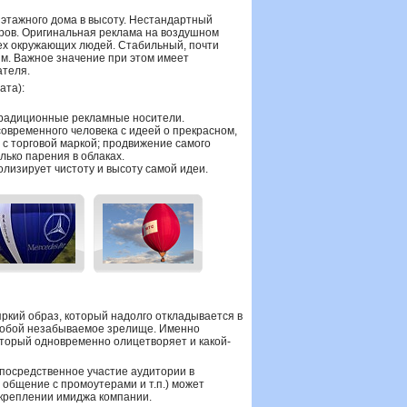
иэтажного дома в высоту. Нестандартный
ров. Оригинальная реклама на воздушном
ех окружающих людей. Стабильный, почти
им. Важное значение при этом имеет
ателя.
ата):
традиционные рекламные носители.
овременного человека с идеей о прекрасном,
с торговой маркой; продвижение самого
олько парения в облаках.
лизирует чистоту и высоту самой идеи.
ркий образ, который надолго откладывается в
т собой незабываемое зрелище. Именно
оторый одновременно олицетворяет и какой-
епосредственное участие аудитории в
общение с промоутерами и т.п.) может
укреплении имиджа компании.