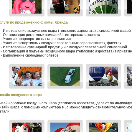
слуги по продвижению фирмы, бренда
 Изготовление воздушного шара (теплового аэростата) с символикой ваше
 Организация рекламных кампаний в интересах заказчика
 Участие в корпоративных мероприятиях
 Участие в спортивных воздухоплавательных соревнованиях, фиестах
 Изготовление сувенирной продукции с воздухоплавательной символикой
 Организация и подъемы воздушного шара (теплового аэростата) в привяз
 Выполнение свободных полетов
изайн воздушного шара
изайн оболочки воздушного шара (теплового аэростата) делают
по индивиду
изайн шара, с помощью компьютера в 3d можно увидеть ознакомительную мод
етали.