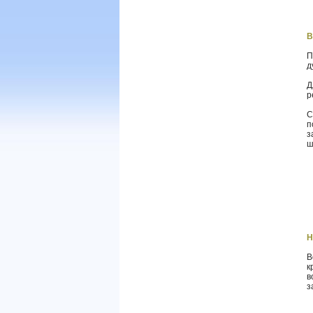
В
П
д
Д
р
С
п
з
ш
Н
В
к
в
з