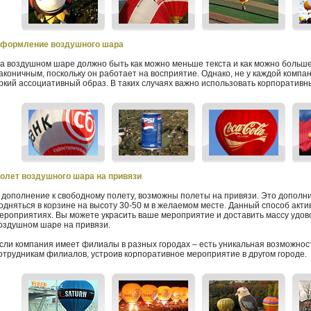
формление воздушного шара
а воздушном шаре должно быть как можно меньше текста и как можно больш
аконичным, поскольку он работает на восприятие. Однако, не у каждой комп
ркий ассоциативный образ. В таких случаях важно использовать корпоративн
олет воздушного шара на привязи
 дополнение к свободному полету, возможны полеты на привязи. Это дополн
одняться в корзине на высоту 30-50 м в желаемом месте. Данный способ акт
ероприятиях. Вы можете украсить ваше мероприятие и доставить массу удово
оздушном шаре на привязи.
сли компания имеет филиалы в разных городах – есть уникальная возможност
отрудникам филиалов, устроив корпоративное мероприятие в другом городе.