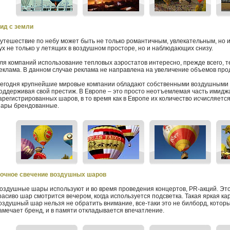
ид с земли
утешествие по небу может быть не только романтичным, увлекательным, но и
ух не только у летящих в воздушном просторе, но и наблюдающих снизу.
ля компаний использование тепловых аэростатов интересно, прежде всего, т
еклама. В данном случае реклама не направлена на увеличение объемов прод
егодня крупнейшие мировые компании обладают собственными воздушными 
оддерживая свой престиж. В Европе – это просто неотъемлемая часть имиджа
арегистрированных шаров, в то время как в Европе их количество исчисляетс
ары брендованные.
очное свечение воздушных шаров
оздушные шары используют и во время проведения концертов, PR-акций. Эт
расиво шар смотрится вечером, когда используется подсветка. Такая яркая кар
оздушный шар нельзя не обратить внимание, все-таки это не билборд, которы
амечает бренд, и в памяти откладывается впечатление.