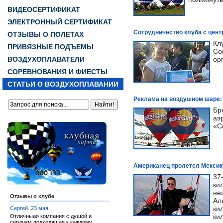
ВИДЕОСЕРТИФИКАТ
ЭЛЕКТРОННЫЙ СЕРТИФИКАТ
Сотрудничество клуба с цен
ОТЗЫВЫ О ПОЛЕТАХ
Кл
ПРИВЯЗНЫЕ ПОДЪЕМЫ
Со
ВОЗДУХОПЛАВАТЕЛИ
ор
СОРЕВНОВАНИЯ И ФИЕСТЫ
СТАТЬИ О ВОЗДУХОПЛАВАНИИ
Реклама на воздушном шаре: 
Бр
аэ
«С
Американец пролетел Мексик
37
ки
не
Отзывы о клубе
Ал
ки
Сергей. 23 мая
ки
Отличныая компания с душой и
сердцем подходящая к каждому