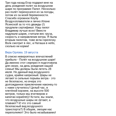
Три года назад Егор подарил мне на
день рождения полет на воздушном
шаре по программе Пилот. Несколько
раз полёт переносился из-за погоды,
потом из-за моей беременности.
Спасибо огромное Клубу
Воздухоплаватели и лично Илоне
Ясинской за то что дважды (!)
продлили сертификат. Наш пилот
Владимир лучше всех! Вместе
надували шарик, считали вес груза,
скорость и направление ветра. Я была
вторым пилотом, тоже жгла горелочку.
Волк смотрит в лес, а Наташа в небо,
сколько ни корми!
Вера Орлова. 19 августа
В списке невероятных впечатлений
прибыло - Полёт на воздушном шаре!
Да именно этот сюрприз я подготовила
для своих, на день рождения нашей
семьи! Мы должны были лететь 28
июля. Но данный вид воздушного
судна, крайне капризный. Шары не
летают в сильные порывы ветра - это
не безопасно, но вчера это
долгожданное приключение наконец-то
с нами случилось! Целый час, в
плетёной корзине, на высоте 500
метров, только мы вчетвером и
капитан корабля))! Кстати, вы знали,
что воздушные шары не летают, а
плавают? И что это самый
безопасный вид воздушного
транспорта?) В общем, эмоции нас
переполняют! Это было незабываемо!