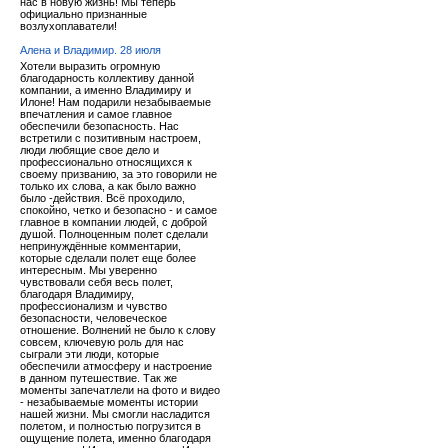
нас в новую жизнь! Мы теперь
официально признанные
возлухоплаватели!
Алена и Владимир. 28 июля
Хотели выразить огромную
благодарность коллективу данной
компании, а именно Владимиру и
Илоне! Нам подарили незабываемые
впечатления и самое главное
обеспечили безопасность. Нас
встретили с позитивным настроем,
люди любящие свое дело и
профессионально относящихся к
своему призванию, за это говорили не
только их слова, а как было важно
было -действия. Всё проходило,
спокойно, четко и безопасно - и самое
главное в компании людей, с доброй
душой. Полноценным полет сделали
непринуждённые комментарии,
которые сделали полет еще более
интересным. Мы уверенно
чувствовали себя весь полет,
благодаря Владимиру,
профессионализм и чувство
безопасности, человеческое
отношение. Волнений не было к слову
совсем, ключевую роль для нас
сыграли эти люди, которые
обеспечили атмосферу и настроение
в данном путешествие. Так же
моменты запечатлели на фото и видео
- незабываемые моменты истории
нашей жизни. Мы смогли насладится
полетом, и полностью погрузится в
ощущение полета, именно благодаря