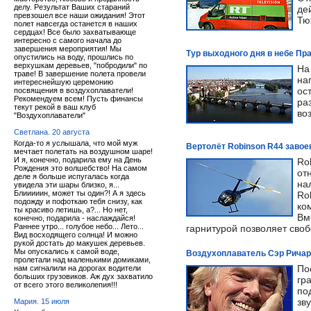
делу. Результат Ваших стараний
де
превзошел все наши ожидания! Этот
Тю
полет навсегда останется в наших
сердцах! Все было захватывающе
интересно с самого начала до
завершения мероприятия! Мы
Тур выходного дня в небе Пр
опустились на воду, прошлись по
верхушкам деревьев, "побродили" по
На
траве! В завершение полета провели
на
интереснейшую церемонию
ос
посвящения в воздухоплаватели!
Рекомендуем всем! Пусть финансы
ра
текут рекой в ваш клуб
во
"Воздухоплаватели"
Светлана. 20 августа
Когда-то я услышала, что мой муж
Вертолёт Robinson R44 завое
мечтает полетать на воздушном шаре!
И я, конечно, подарила ему на День
Ro
Рождения это волшебство! На самом
от
деле я больше испугалась когда
на
увидела эти шары близко, я...
Блииииин, может ты один?! А я здесь
Ro
подожду и пофоткаю тебя снизу, как
ко
ты красиво летишь, а?... Но нет,
Вм
конечно, подарила - наслаждайся!
Раннее утро... голубое небо... Лето...
гарнитурой позволяет сво
Вид восходящего солнца! И можно
рукой достать до макушек деревьев.
Мы опускались к самой воде,
Воздухоплаватель Сэр Ричар
пролетали над маленькими домиками,
По
нам сигналили на дорогах водители
больших грузовиков. Аж дух захватило
гр
от всего этого великолепия!!!
по
зв
Мария. 15 июля