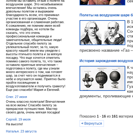
се
Хотели бы оставить отзыв о полете на
воздушном шаре. Это незабываемое
впечатление! Мы остались очень
довольны полетом и выражаем
благодарность всем, кто принимал
Полеты на воздушном шаре 
участие в его организации. Очень
В 
организованная и слаженная работаю.
К сожалению, не помним имен всей
ис
команды подбора, но хотели бы
Со
сказать, что это очень
ст
профессиональная команда и
замечательные, общительные люди!
пр
Отдельное спасибо пилоту за
по
увлекательный полет, за то, какую
присвоено название «Газ 
красоту нашей земли мы увидели с
высоты птичьего полета и за мягкую
посадку. Что еще хочется отметить
История зарождения воздухоп
помимо самого полета, то, что также
оставило приятные впечатления –
К 
подготовка к полету, где мы узнали
на
много интересного о том, как готовят
шар, за счет чего он поднимается в
пр
небе и опускается ниже. Приятно было
им
пройти посвящение в
Гу
воздухоплаватели и получить грамоту!
Еще раз спасибо! Мария и Евгений.
ка
документы, проливающие с
Олег. 27 июня
Очень классно полетали! Впечатления
на всю жизнь! Спасибо пилоту за
прекрасное путешествие. Мастер
своего дела, очень мягкая посадка!
Показано
1
-
16
из
161
материа
Сергей. 19 июля
<
Вернуться
На высоте!
Наталья. 23 августа