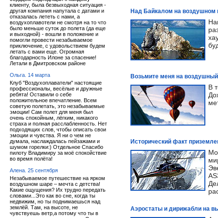
клиенту, была безвыходная ситуация -
другая компания напутала с датами и
Над Байкалом на воздушном
отказалась лететь с нами, а
На
воздухоплавотели не смотря на то что
было меньше суток до полета (да еще
ра
и выходной) - вошли в положение и
ха
помогли провести незабываемое
бу
приключение, с удовольствием будем
летать с вами еще. Огромная
благодарность Илоне за спасение!
Летали в Дмитровском районе
Ольга. 14 марта
Возьмите меня на воздушный
Клуб "Воздухоплаватели" настоящие
В 
профессионалы, весёлые и дружные
До
ребята! Оставили о себе
положительное впечатление. Всем
ме
советую полетать, это незабываемые
эмоции! Сам полет для меня был
очень спокойным, лёгким, никакого
страха и полная расслабленность. Нет
подходящих слов, чтобы описать свои
эмоции и чувства. Я ни о чем не
думала, наслаждалась пейзажами и
Исторический факт приземле
шумом горелки:) Отдельное Спасибо
Мо
пилоту Владимиру за моё спокойствие
во время полёта!
ми
Эв
Алена. 25 сентября
AS
Незабываемое путешествие на ярком
Де
воздушном шаре – мечта с детства!
Какие ощущения? Их трудно передать
ра
словами...Это как во сне, когда ты
недвижим, но ты поднимаешься над
землёй. Там, на высоте, не
Аэростаты и дирижабли на в
чувствуешь ветр,а потому что ты в