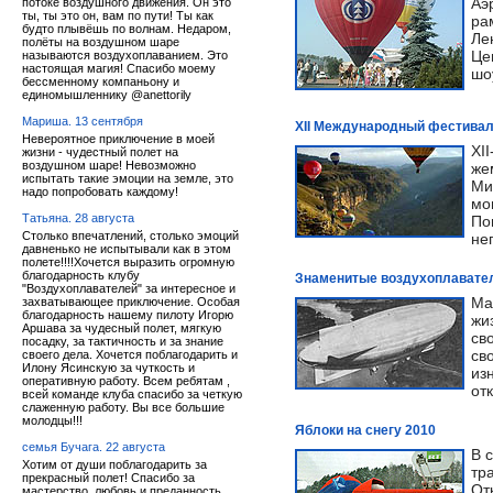
Аэ
потоке воздушного движения. Он это
ты, ты это он, вам по пути! Ты как
ра
будто плывёшь по волнам. Недаром,
Ле
полёты на воздушном шаре
Це
называются воздухоплаванием. Это
настоящая магия! Спасибо моему
шо
бессменному компаньону и
единомышленнику @anettorily
Мариша. 13 сентября
XII Международный фестивал
Невероятное приключение в моей
XI
жизни - чудестный полет на
воздушном шаре! Невозможно
же
испытать такие эмоции на земле, это
Ми
надо попробовать каждому!
мо
Татьяна. 28 августа
По
Столько впечатлений, столько эмоций
не
давненько не испытывали как в этом
полете!!!!Хочется выразить огромную
благодарность клубу
Знаменитые воздухоплавате
"Воздухоплавателей" за интересное и
Ма
захватывающее приключение. Особая
благодарность нашему пилоту Игорю
жи
Аршава за чудесный полет, мягкую
св
посадку, за тактичность и за знание
св
своего дела. Хочется поблагодарить и
Илону Ясинскую за чуткость и
из
оперативную работу. Всем ребятам ,
от
всей команде клуба спасибо за четкую
слаженную работу. Вы все большие
молодцы!!!
Яблоки на снегу 2010
семья Бучага. 22 августа
В 
Хотим от души поблагодарить за
тр
прекрасный полет! Спасибо за
От
мастерство, любовь и преданность