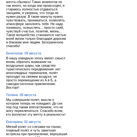
мечта сбылась! Таких моментов не
так много, но когда они происходят, я
стараюсь полностью отдаваться
эмоциям, я уверена, что тогда не
нужен разум. В такие минуты нужно
чувствовать, проникаться, позволять
атмосфере заполнять тебя. Не надо
понимать, осмыслять... просто сияй,
чувствуй счастье, позитив, жизнь...
Такое волшебство становится частью
моей жизни только благодаря дорогим
и близким мне людям. Безграничное
спасибо!
Белотелов. 09 августа
В нашу ковидную эпоху имеет смысл
вновь обратить внимание на
воздушные шары, как средство
туристического передвижения: нет
многолюдных терминалов, полёт
проходит на свежем воздухе, не
просто перемещение из А в Б, а
самодостаточное приключение.
Восторг!
Полина. 08 августа
Мы совершили полет, мысли о
котором теперь не покидают. До сих
пор под таким впечатлением, что не
могу переключиться. Спасибо всем,
кто воплотил эту мечту в реальность!
Екатерина. 02 августа
Мягкий взлет со слезами на глазах,
плавный полет и чуть заметная
встряска при приземлении, вернувшая