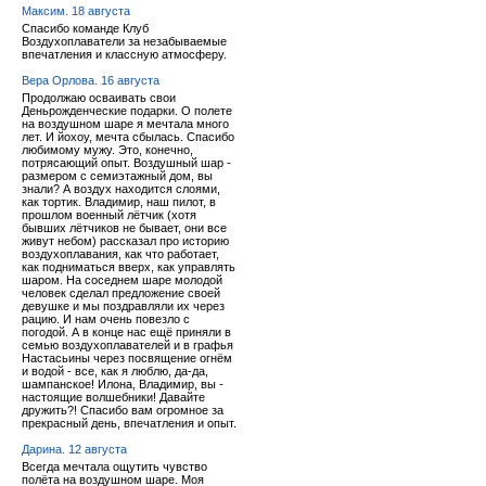
Максим. 18 августа
Спасибо команде Клуб
Воздухоплаватели за незабываемые
впечатления и классную атмосферу.
Вера Орлова. 16 августа
Продолжаю осваивать свои
Деньрожденческие подарки. О полете
на воздушном шаре я мечтала много
лет. И йохоу, мечта сбылась. Спасибо
любимому мужу. Это, конечно,
потрясающий опыт. Воздушный шар -
размером с семиэтажный дом, вы
знали? А воздух находится слоями,
как тортик. Владимир, наш пилот, в
прошлом военный лётчик (хотя
бывших лётчиков не бывает, они все
живут небом) рассказал про историю
воздухоплавания, как что работает,
как подниматься вверх, как управлять
шаром. На соседнем шаре молодой
человек сделал предложение своей
девушке и мы поздравляли их через
рацию. И нам очень повезло с
погодой. А в конце нас ещё приняли в
семью воздухоплавателей и в графья
Настасьины через посвящение огнём
и водой - все, как я люблю, да-да,
шампанское! Илона, Владимир, вы -
настоящие волшебники! Давайте
дружить?! Спасибо вам огромное за
прекрасный день, впечатления и опыт.
Дарина. 12 августа
Всегда мечтала ощутить чувство
полёта на воздушном шаре. Моя