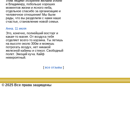
этим людям! Искренне желаем Илоне
и Владимиру, побольше хороших
моментов жизни и ясного неба,
отдельное спасибо за организацию и
человечное отношение! Мы были
рады, что вы разделили с нами наше
счастье, становление новой семьи.
Анна. 11 июля
Это, конечно, полнейший восторг и
какая-то магия. От воздуха тебя
отделяет всего-то корзина. Ты летишь
на высоте около 300м и можешь
потрогать воздух, нет никакой
железной кабины и стекол. Свободный
полет. Эмоций куча. Кайф
невероятный.
[
все отзывы
]
© 2025 Все права защищены